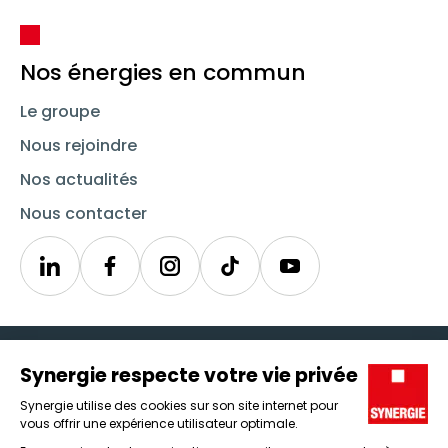
Nos énergies en commun
Le groupe
Nous rejoindre
Nos actualités
Nous contacter
Linkedin
Synergie
Instagram
TikTok
Youtube
Trouver un emploi
Icône d'illustration
Candidats
Icône d'illustration
Entreprises
Icône d'illustration
Nos agences