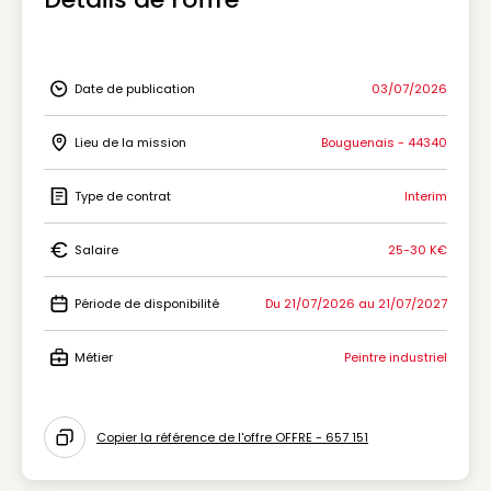
Date de publication
03/07/2026
Icon Date de publication
Lieu de la mission
Bouguenais - 44340
Icon Lieu de la mission
Type de contrat
Interim
Icon Type de contrat
Salaire
25-30 K€
Icon Salaire
Période de disponibilité
Du 21/07/2026 au 21/07/2027
Icon Période de disponibilité
Métier
Peintre industriel
Icon Métier
Copier la référence de l'offre OFFRE - 657 151
Icon copy to clipboard