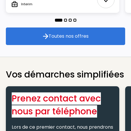
Ajouter aux
Interim
Type
Toutes nos offres
Toutes nos offres
Vos démarches simplifiées
Prenez contact avec
nous par téléphone
Lors de ce premier contact, nous prendrons