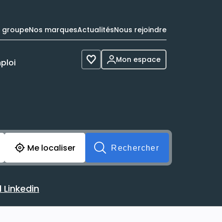
e groupe
Nos marques
Actualités
Nous rejoindre
Mon espace
ploi
Voir les favoris
cherche avant soumission du formulaire. Vous pouvez de 
Me localiser
Rechercher
 Linkedin
 avec votre profil Linkedin