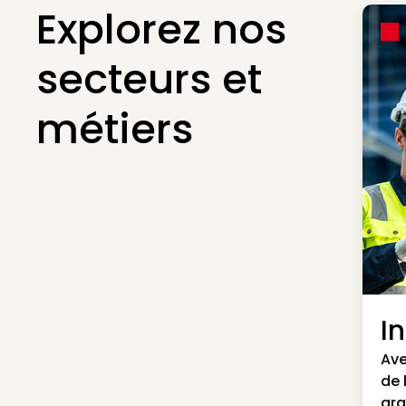
Explorez nos
secteurs et
métiers
I
Ave
de 
gra