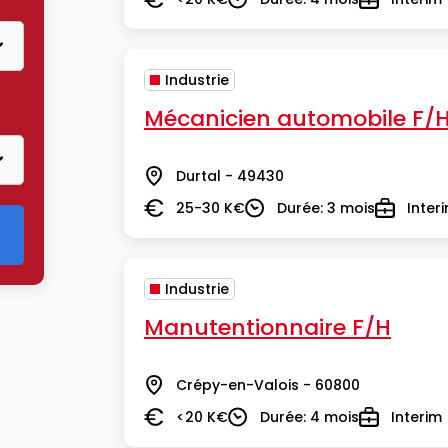
Salaire
Durée
Type
Industrie
Mécanicien automobile F/
Durtal - 49430
Lieu
25-30 K€
Durée: 3 mois
Inter
Salaire
Durée
Type
Industrie
Manutentionnaire F/H
Crépy-en-Valois - 60800
Lieu
<20 K€
Durée: 4 mois
Interim
Salaire
Durée
Type