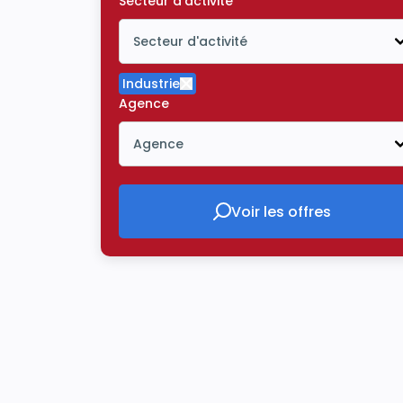
Secteur d'activité
Secteur d'activité
Icône ouvrir la liste déroulante
Industrie
Supprimer le critère Industrie
Agence
Agence
Icône ouvrir la liste déroulante
Voir les offres
Voir les offres