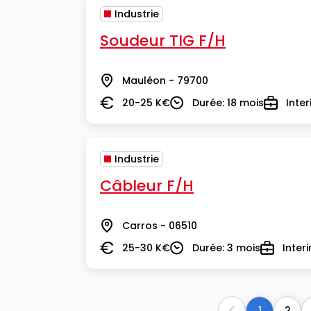
Industrie
Soudeur TIG F/H
Mauléon - 79700
Lieu
20-25 K€
Durée: 18 mois
Inte
Salaire
Durée
Type
Industrie
Câbleur F/H
Carros - 06510
Lieu
25-30 K€
Durée: 3 mois
Inter
Salaire
Durée
Type
1
2