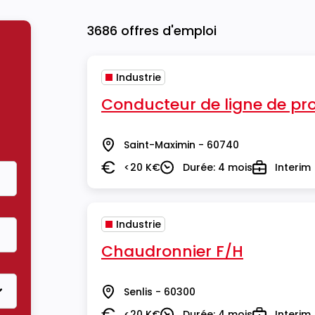
3686 offres d'emploi
Industrie
Conducteur de ligne de pr
Saint-Maximin - 60740
Lieu
<20 K€
Durée: 4 mois
Interim
Salaire
Durée
Type
Industrie
Chaudronnier F/H
Senlis - 60300
Lieu
<20 K€
Durée: 4 mois
Interim