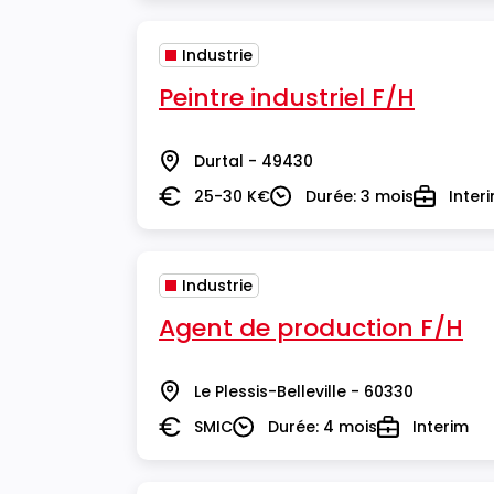
Industrie
Peintre industriel F/H
Durtal - 49430
Lieu
25-30 K€
Durée: 3 mois
Inter
Salaire
Durée
Type
Industrie
Agent de production F/H
Le Plessis-Belleville - 60330
Lieu
SMIC
Durée: 4 mois
Interim
Salaire
Durée
Type