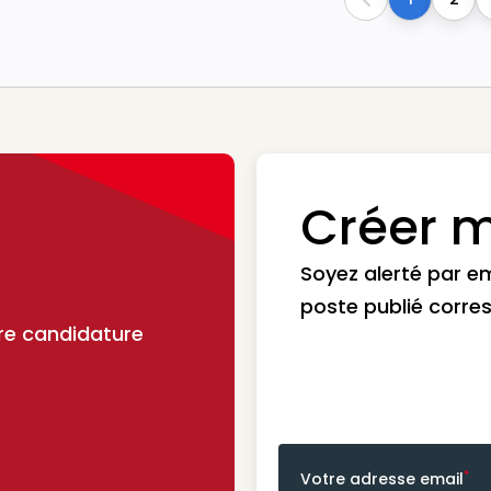
Previous
Créer m
Soyez alerté par e
poste publié corre
re candidature
*
Votre adresse email