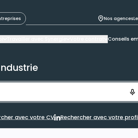
ntreprises
Nos agences
L
oi
Travailler avec Synergie
Votre contrat
Conseils em
industrie
ement. Vous aurez 10 secondes pour enregistrer votre re
cher avec votre CV
Rechercher avec votre profil
Rechercher avec votre CV
Rechercher