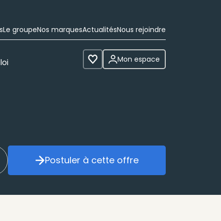
s
Le groupe
Nos marques
Actualités
Nous rejoindre
Mon espace
loi
Voir les favoris
Postuler à cette offre
réer mon alerte
Postuler à cette offre