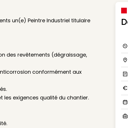
D
ts un(e) Peintre Industriel titulaire
Ico
ion des revêtements (dégraissage,
Ico
 anticorrosion conformément aux
Ic
és.
Ico
t les exigences qualité du chantier.
Ico
té.
Ico