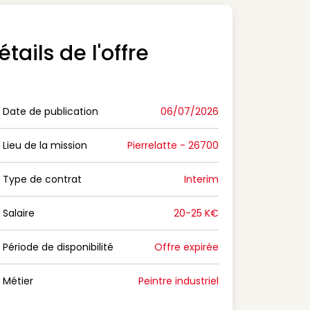
étails de l'offre
Date de publication
06/07/2026
n Date de publication
Lieu de la mission
Pierrelatte - 26700
n Lieu de la mission
Type de contrat
Interim
on Type de contrat
Salaire
20-25 K€
n Salaire
Période de disponibilité
Offre expirée
n Période de disponibilité
Métier
Peintre industriel
n Métier