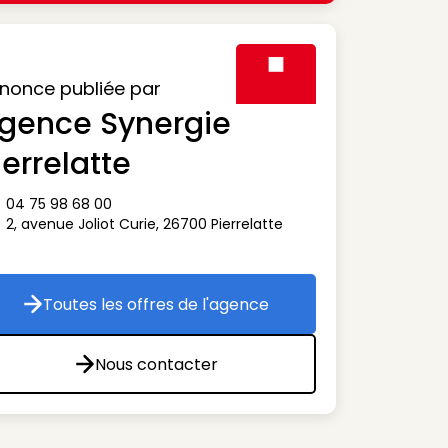
nonce publiée par
gence Synergie
Visuel générique des agen
ierrelatte
04 75 98 68 00
ône téléphone
2, avenue Joliot Curie
,
26700
Pierrelatte
ône adresse
Toutes les offres de l'agence
Toutes les offres de l'agence
Nous contacter
Nous contacter