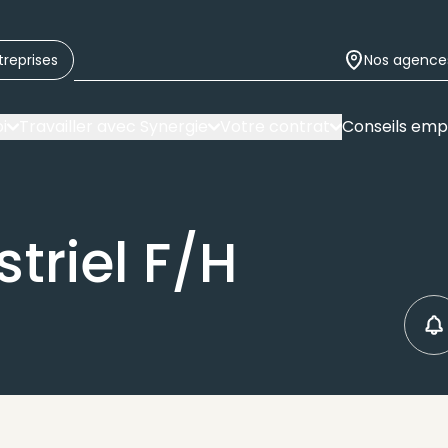
treprises
Nos agence
i
Travailler avec Synergie
Votre contrat
Conseils emp
striel F/H
C