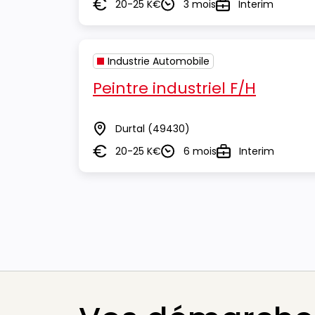
20-25 K€
3 mois
Interim
Salaire
Durée
Type
Industrie Automobile
Peintre industriel F/H
Durtal
(49430)
Lieu
20-25 K€
6 mois
Interim
Salaire
Durée
Type