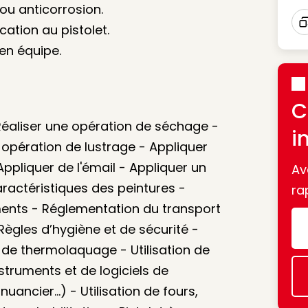
/ou anticorrosion.
ation au pistolet.
I
 en équipe.
C
 Réaliser une opération de séchage -
i
e opération de lustrage - Appliquer
ppliquer de l'émail - Appliquer un
Av
aractéristiques des peintures -
ra
ments - Réglementation du transport
ègles d’hygiène et de sécurité -
de thermolaquage - Utilisation de
instruments et de logiciels de
uancier...) - Utilisation de fours,