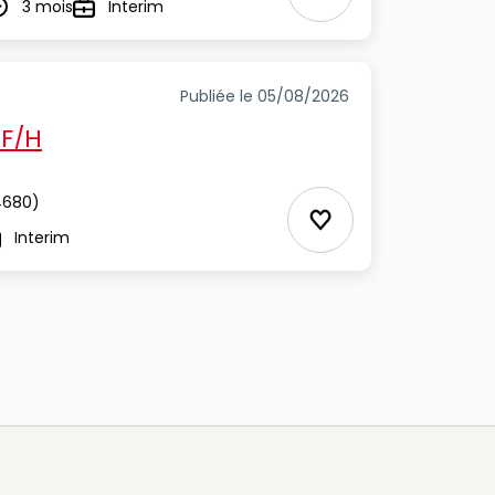
Ajouter aux Favor
3 mois
Interim
urée
Type
Publiée le 05/08/2026
 F/H
680)
Ajouter aux Favor
Interim
pe