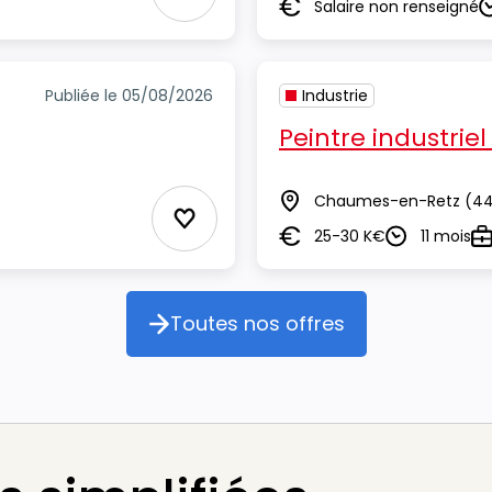
Ajouter aux Favoris
Salaire non renseigné
Salaire
D
Publiée le 05/08/2026
Industrie
Peintre industriel
Chaumes-en-Retz
(44
Lieu
Ajouter aux Favoris
25-30 K€
11 mois
Salaire
Durée
Ty
Toutes nos offres
Toutes nos offres