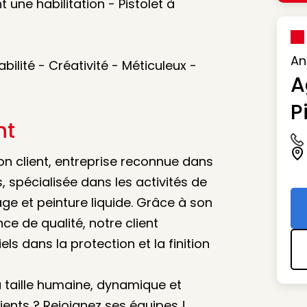
t une habilitation - Pistolet à
An
bilité - Créativité - Méticuleux -
A
P
nt
Ic
Ic
on client, entreprise reconnue dans
 spécialisée dans les activités de
e et peinture liquide. Grâce à son
ce de qualité, notre client
s dans la protection et la finition
à taille humaine, dynamique et
ients ? Rejoignez ses équipes !