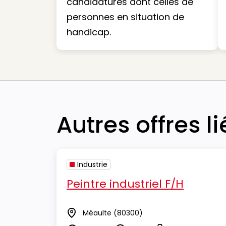
candidatures dont celles de
personnes en situation de
handicap.
Autres offres l
Industrie
Peintre industriel F/H
Méaulte
(80300)
Lieu