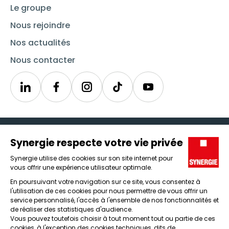
Le groupe
Nous rejoindre
Nos actualités
Nous contacter
Linkedin
Synergie
Instagram
TikTok
Youtube
Trouver un emploi
Icône d'illustration
Candidats
Icône d'illustration
Entreprises
Icône d'illustration
Nos agences
Icône d'illustration
Conditions générales d'utilisation et mentions légales
Protection des données