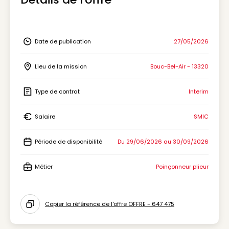
Date de publication
27/05/2026
Icon Date de publication
Lieu de la mission
Bouc-Bel-Air - 13320
Icon Lieu de la mission
Type de contrat
Interim
Icon Type de contrat
Salaire
SMIC
Icon Salaire
Période de disponibilité
Du 29/06/2026 au 30/09/2026
Icon Période de disponibilité
Métier
Poinçonneur plieur
Icon Métier
Copier la référence de l'offre OFFRE - 647 475
Icon copy to clipboard