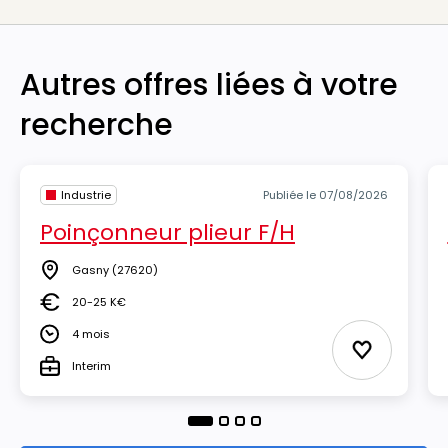
Autres offres liées à votre
recherche
Industrie
Publiée le 07/08/2026
Poinçonneur plieur F/H
Gasny
(27620)
Lieu
20-25 K€
Salaire
4 mois
Durée
Ajouter aux
Interim
Type