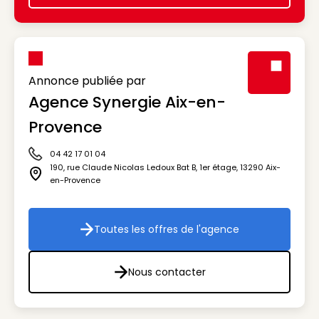
Annonce publiée par
Agence Synergie Aix-en-
Visuel génér
Provence
04 42 17 01 04
Icône téléphone
190, rue Claude Nicolas Ledoux Bat B, 1er étage
,
13290
Aix-
Icône adresse
en-Provence
Toutes les offres de l'agence
Toutes les offres de l'agenc
Nous contacter
Nous contacter