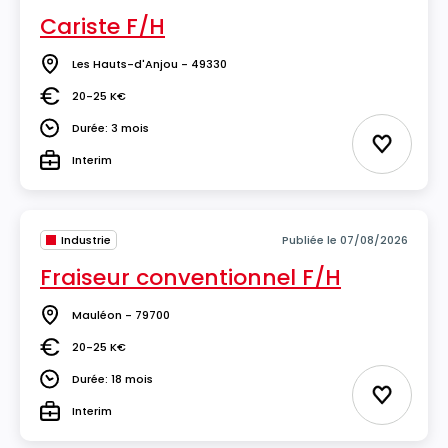
Cariste F/H
Les Hauts-d'Anjou - 49330
Lieu
20-25 K€
Salaire
Durée: 3 mois
Durée
Ajouter 
Interim
Type
Industrie
Publiée le 07/08/2026
Fraiseur conventionnel F/H
Mauléon - 79700
Lieu
20-25 K€
Salaire
Durée: 18 mois
Durée
Ajouter 
Interim
Type