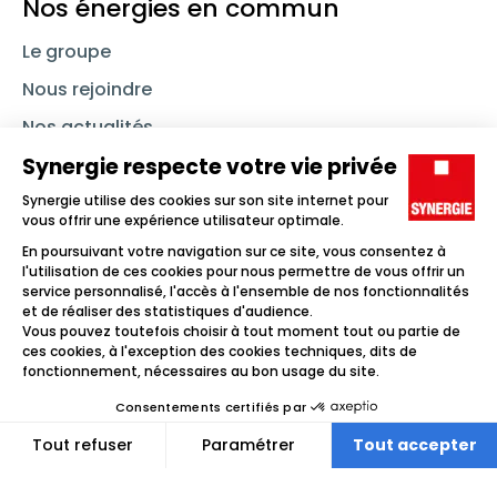
Nos énergies en commun
Le groupe
Nous rejoindre
Nos actualités
Nous contacter
Linkedin
Synergie
Instagram
TikTok
Youtube
Trouver un emploi
Icône d'illustration
Candidats
Icône d'illustration
Entreprises
Icône d'illustration
Nos agences
Icône d'illustration