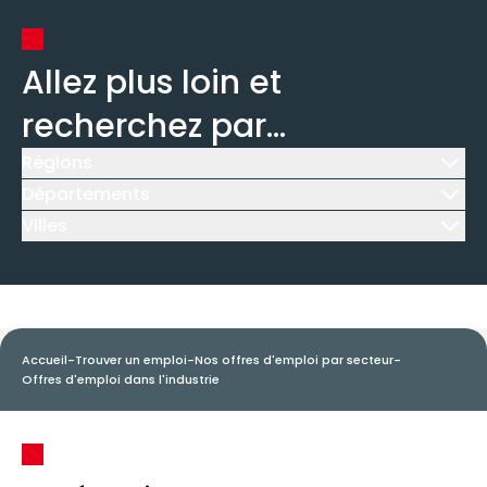
Allez plus loin et
recherchez par...
Régions
Icône d'illustration
Départements
Icône d'illustration
Villes
Icône d'illustration
Accueil
-
Trouver un emploi
-
Nos offres d'emploi par secteur
-
Offres d'emploi dans l'industrie