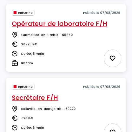
Industrie
Publiée le 07/08/2026
Opérateur de laboratoire F/H
Cormeilles-en-Parisis - 95240
Lieu
20-25 K€
Salaire
Durée: 5 mois
Durée
Ajouter 
Interim
Type
Industrie
Publiée le 07/08/2026
Secrétaire F/H
Belleville-en-Beaujolais - 69220
Lieu
<20 K€
Salaire
Durée: 6 mois
Durée