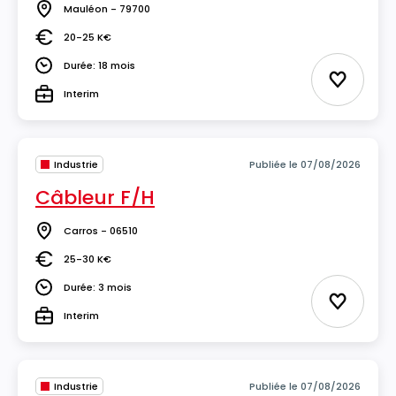
Mauléon - 79700
Lieu
20-25 K€
Salaire
Durée: 18 mois
Durée
Ajouter 
Interim
Type
Industrie
Publiée le 07/08/2026
Câbleur F/H
Carros - 06510
Lieu
25-30 K€
Salaire
Durée: 3 mois
Durée
Ajouter 
Interim
Type
Industrie
Publiée le 07/08/2026