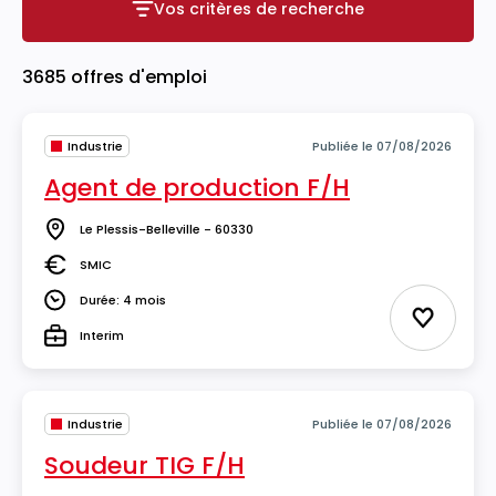
Vos critères de recherche
Vos critères de recherche
3685 offres d'emploi
Industrie
Publiée le 07/08/2026
Agent de production F/H
Le Plessis-Belleville - 60330
Lieu
SMIC
Salaire
Durée: 4 mois
Durée
Ajouter 
Interim
Type
Industrie
Publiée le 07/08/2026
Soudeur TIG F/H