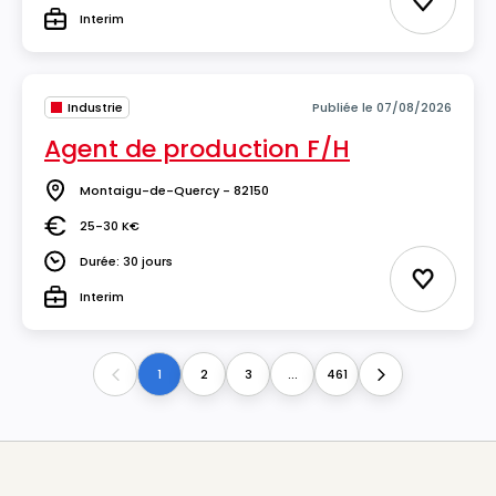
Ajouter 
Interim
Type
Industrie
Publiée le 07/08/2026
Agent de production F/H
Montaigu-de-Quercy - 82150
Lieu
25-30 K€
Salaire
Durée: 30 jours
Durée
Ajouter 
Interim
Type
1
2
3
...
461
Previous
Next