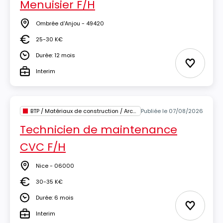
Menuisier F/H
Ombrée d'Anjou - 49420
Lieu
25-30 K€
Salaire
Durée: 12 mois
Durée
Ajouter 
Interim
Type
BTP / Matériaux de construction / Architecture
Publiée le 07/08/2026
Technicien de maintenance
CVC F/H
Nice - 06000
Lieu
30-35 K€
Salaire
Durée: 6 mois
Durée
Ajouter 
Interim
Type