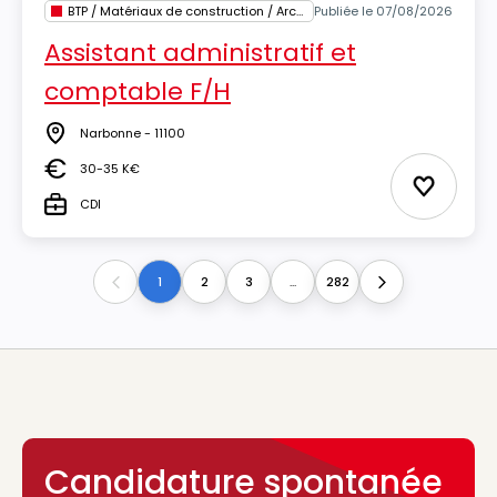
BTP / Matériaux de construction / Architecture
Publiée le 07/08/2026
Assistant administratif et
comptable F/H
Narbonne - 11100
Lieu
30-35 K€
Salaire
Ajouter 
CDI
Type
1
2
3
...
282
Previous
Next
Candidature spontanée