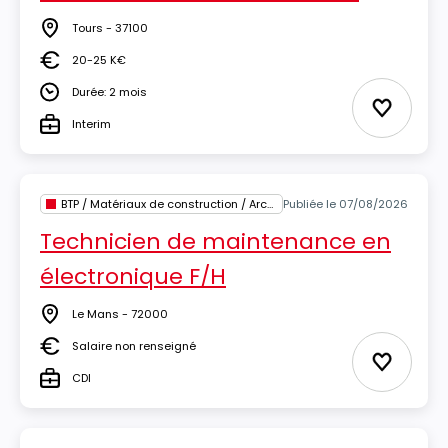
Tours - 37100
Lieu
20-25 K€
Salaire
Durée: 2 mois
Durée
Ajouter 
Interim
Type
BTP / Matériaux de construction / Architecture
Publiée le 07/08/2026
Technicien de maintenance en
électronique F/H
Le Mans - 72000
Lieu
Salaire non renseigné
Salaire
Ajouter 
CDI
Type