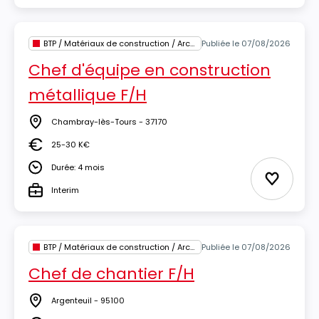
BTP / Matériaux de construction / Architecture
Publiée le 07/08/2026
Chef d'équipe en construction
métallique F/H
Chambray-lès-Tours - 37170
Lieu
25-30 K€
Salaire
Durée: 4 mois
Durée
Ajouter 
Interim
Type
BTP / Matériaux de construction / Architecture
Publiée le 07/08/2026
Chef de chantier F/H
Argenteuil - 95100
Lieu