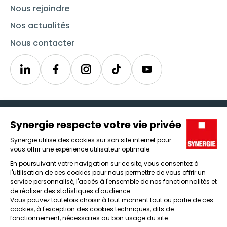
Nous rejoindre
Nos actualités
Nous contacter
Linkedin
Synergie
Instagram
TikTok
Youtube
Trouver un emploi
Icône d'illustration
Candidats
Icône d'illustration
Entreprises
Icône d'illustration
Nos agences
Icône d'illustration
Conditions générales d'utilisation et mentions légales
Protection des données
Lanceur d'alertes