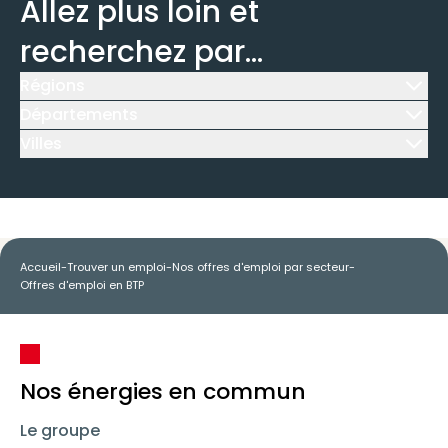
Allez plus loin et
recherchez par...
Régions
Icône d'illustration
Départements
Icône d'illustration
Villes
Icône d'illustration
Accueil
-
Trouver un emploi
-
Nos offres d'emploi par secteur
-
Offres d'emploi en BTP
Nos énergies en commun
Le groupe