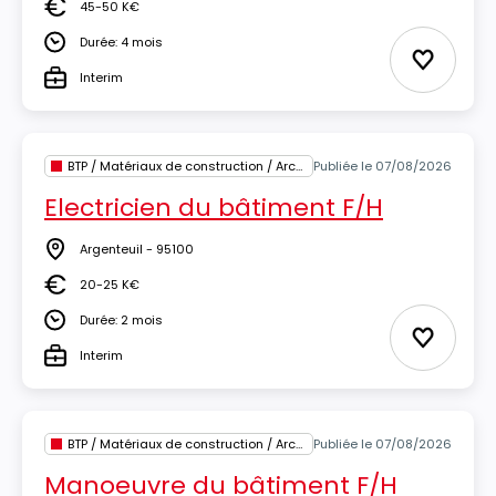
45-50 K€
Salaire
Durée: 4 mois
Durée
Ajouter 
Interim
Type
BTP / Matériaux de construction / Architecture
Publiée le 07/08/2026
Electricien du bâtiment F/H
Argenteuil - 95100
Lieu
20-25 K€
Salaire
Durée: 2 mois
Durée
Ajouter 
Interim
Type
BTP / Matériaux de construction / Architecture
Publiée le 07/08/2026
Manoeuvre du bâtiment F/H