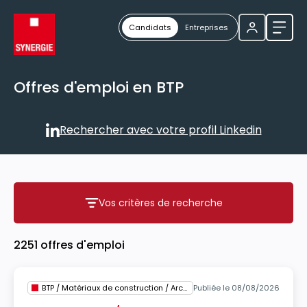
Candidats
Entreprises
Ouvri
Offres d'emploi en BTP
Rechercher avec votre profil Linkedin
Rechercher avec votre profil
Vos critères de recherche
Vos critères de recherche
2251 offres d'emploi
BTP / Matériaux de construction / Architecture
Publiée le 08/08/2026