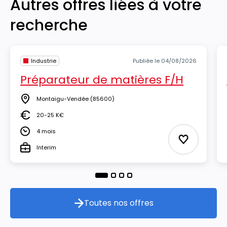
Autres offres liées à votre
recherche
Industrie
Publiée le 04/08/2026
Préparateur de matières F/H
Montaigu-Vendée
(85600)
Lieu
20-25 K€
Salaire
4 mois
Durée
Ajouter aux
Interim
Type
Toutes nos offres
Toutes nos offres