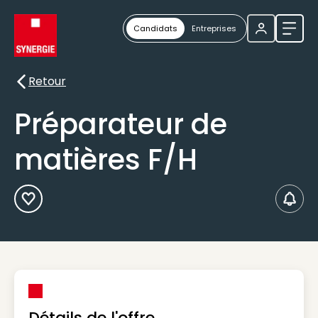
Candidats
Entreprises
Ouvri
Retour
Retour
Préparateur de
matières F/H
Ajouter aux Favoris
Créer
Détails de l'offre