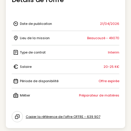
Date de publication
21/04/2026
Icon Date de publication
Lieu de la mission
Beaucouzé - 49070
Icon Lieu de la mission
Type de contrat
Interim
Icon Type de contrat
Salaire
20-25 K€
Icon Salaire
Période de disponibilité
Offre expirée
Icon Période de disponibilité
Métier
Préparateur de matières
Icon Métier
Copier la référence de l'offre OFFRE - 639 907
Icon copy to clipboard