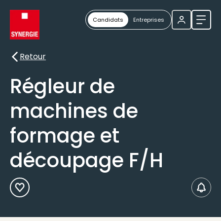
Candidats
Entreprises
Ouvri
Retour
Retour
Régleur de
machines de
formage et
découpage F/H
Ajouter aux Favoris
Créer