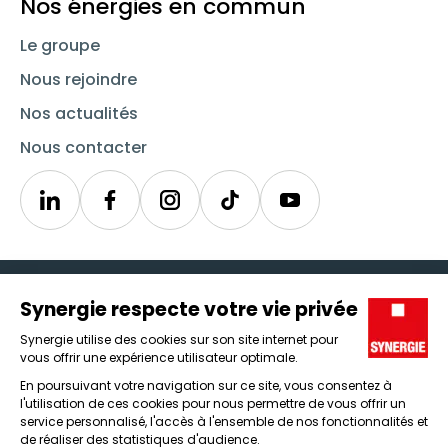
Nos énergies en commun
Le groupe
Nous rejoindre
Nos actualités
Nous contacter
Linkedin
Synergie
Instagram
TikTok
Youtube
Trouver un emploi
Icône d'illustration
Candidats
Icône d'illustration
Entreprises
Icône d'illustration
Nos agences
Icône d'illustration