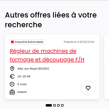
Autres offres liées à votre
recherche
Industrie Automobile
Publiée le 04/08/2026
Régleur de machines de
formage et découpage F/H
Ailly-sur-Noye
(80250)
Lieu
20-25 K€
Salaire
5 mois
Durée
Ajouter aux
Interim
Type