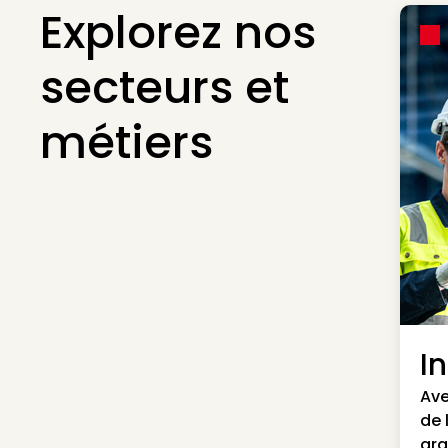
Explorez nos
secteurs et
métiers
I
Ave
de 
gra