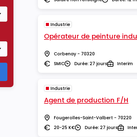
Salaire
Durée
Industrie
Opérateur de peinture indus
Corbenay - 70320
Lieu
SMIC
Durée: 27 jours
Interim
Salaire
Durée
Type
Industrie
Agent de production F/H
Fougerolles-Saint-Valbert - 70220
Lieu
20-25 K€
Durée: 27 jours
Inte
Salaire
Durée
Type