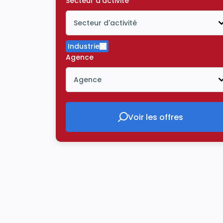
Secteur d'activité
Secteur d'activité
Icône ouvrir la liste déroulante
Industrie
Supprimer le critère Industrie
Agence
Agence
Icône ouvrir la liste déroulante
Voir les offres
Voir les offres