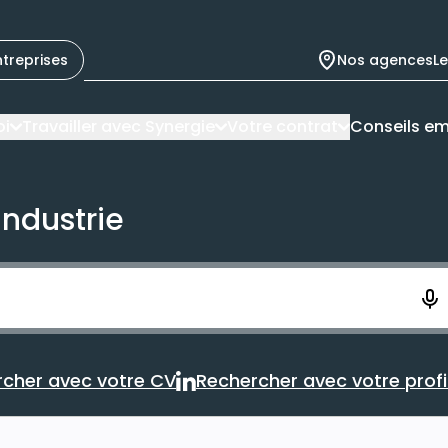
ntreprises
Nos agences
L
oi
Travailler avec Synergie
Votre contrat
Conseils em
industrie
ement. Vous aurez 10 secondes pour enregistrer votre re
cher avec votre CV
Rechercher avec votre profil
Rechercher avec votre CV
Rechercher