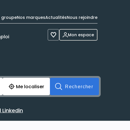
e groupe
Nos marques
Actualités
Nous rejoindre
Mon espace
ploi
Voir les favoris
cherche avant soumission du formulaire. Vous pouvez de 
Me localiser
Rechercher
 Linkedin
 avec votre profil Linkedin