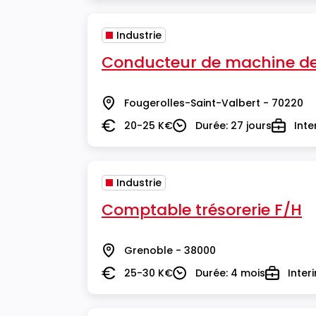
Industrie
Conducteur de machine de 
Fougerolles-Saint-Valbert - 70220
Lieu
20-25 K€
Durée: 27 jours
Inte
Salaire
Durée
Type
Industrie
Comptable trésorerie F/H
Grenoble - 38000
Lieu
25-30 K€
Durée: 4 mois
Inter
Salaire
Durée
Type