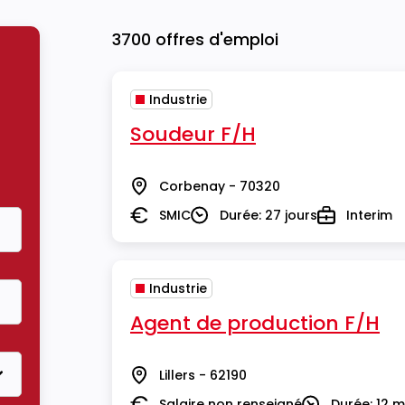
3700 offres d'emploi
Industrie
Soudeur F/H
Corbenay - 70320
Lieu
SMIC
Durée: 27 jours
Interim
Salaire
Durée
Type
Industrie
Agent de production F/H
Lillers - 62190
Lieu
Salaire non renseigné
Durée: 12 m