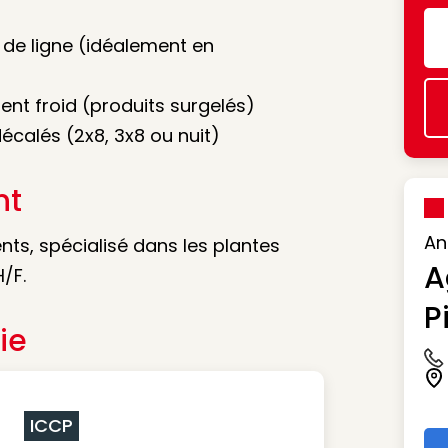
de ligne (idéalement en
ent froid (produits surgelés)
décalés (2x8, 3x8 ou nuit)
nt
An
ts, spécialisé dans les plantes
A
/F.
P
ie
Ic
Ic
ICCP