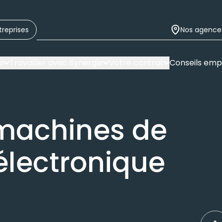
treprises
Nos agence
i
Travailler avec Synergie
Votre contrat
Conseils emp
 machines de
électronique