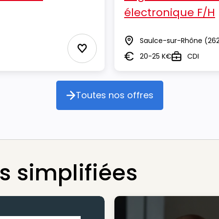
électronique F/H
Saulce-sur-Rhône
(26
Lieu
Ajouter aux Favoris
20-25 K€
CDI
Salaire
Type
Toutes nos offres
Toutes nos offres
 simplifiées