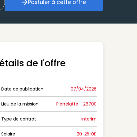
Postuler à cette offre
réer mon alerte
Postuler à cette offre
étails de l'offre
Date de publication
07/04/2026
n Date de publication
Lieu de la mission
Pierrelatte - 26700
n Lieu de la mission
Type de contrat
Interim
on Type de contrat
Salaire
20-25 K€