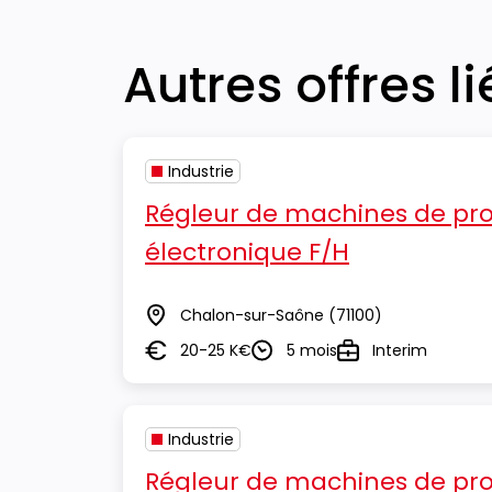
Autres offres l
Industrie
Régleur de machines de pr
électronique F/H
Chalon-sur-Saône
(71100)
Lieu
20-25 K€
5 mois
Interim
Salaire
Durée
Type
Industrie
Régleur de machines de pr