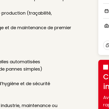
Ico
production (traçabilité,
Ico
age et de maintenance de premier
Ico
I
elles automatisées
 de pannes simples)
C
’hygiène et de sécurité
i
Av
ra
 industrie, maintenance ou