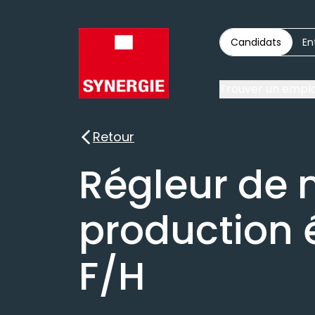
Candidats
En
Trouver un emplo
Retour
Retour
Régleur de
production 
F/H