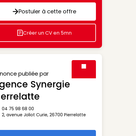
Postuler à cette offre
Postuler à cette offre
Créer un CV en 5mn
Icon decorative
nonce publiée par
gence Synergie
Visuel générique des agen
ierrelatte
04 75 98 68 00
ône téléphone
2, avenue Joliot Curie
,
26700
Pierrelatte
ône adresse