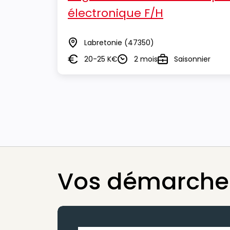
électronique F/H
Labretonie
(47350)
Lieu
20-25 K€
2 mois
Saisonnier
Salaire
Durée
Type
Vos démarches