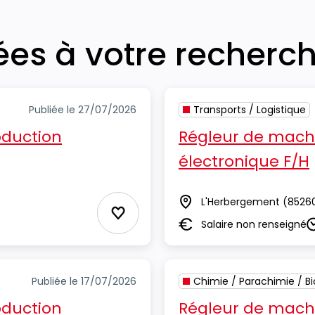
iées à votre recherc
Publiée le 27/07/2026
Transports / Logistique
oduction
Régleur de mach
électronique F/H
L'Herbergement
(8526
Lieu
Ajouter aux Favoris
Salaire non renseigné
Salaire
D
Publiée le 17/07/2026
Chimie / Parachimie / Bi
oduction
Régleur de mach