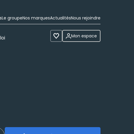
s
Le groupe
Nos marques
Actualités
Nous rejoindre
Mon espace
loi
Voir les favoris