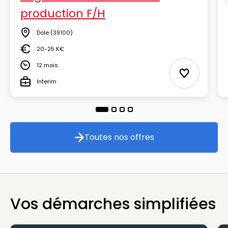
production F/H
Dole
(39100)
Lieu
20-25 K€
Salaire
12 mois
Durée
Ajouter aux
Interim
Type
Toutes nos offres
Toutes nos offres
Vos démarches simplifiées