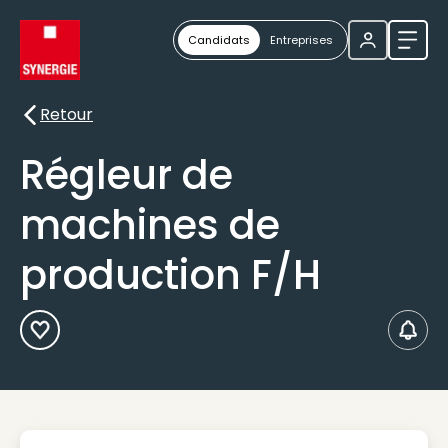
Candidats
Entreprises
Ouvri
Retour
Retour
Régleur de
machines de
production F/H
Ajouter aux Favoris
Créer