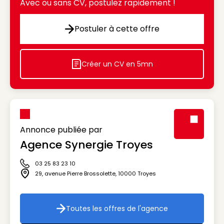
Avec ou sans CV, postulez rapidement !
Postuler à cette offre
Postuler à cette offre
Créer un CV en 5mn
Icon decorative
Annonce publiée par
Agence Synergie Troyes
Visuel génér
03 25 83 23 10
Icône téléphone
29, avenue Pierre Brossolette
,
10000
Troyes
Icône adresse
Toutes les offres de l'agence
Toutes les offres de l'agenc