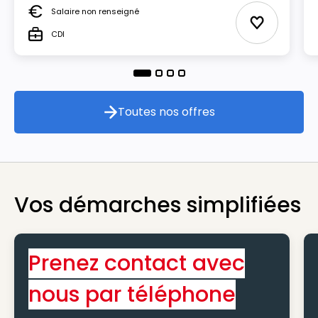
Salaire non renseigné
Salaire
Ajouter aux
CDI
Type
Toutes nos offres
Toutes nos offres
Vos démarches simplifiées
Prenez contact avec
nous par téléphone