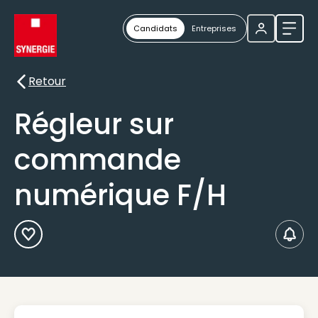
Candidats
Entreprises
Ouvri
Retour
Retour
Régleur sur
commande
numérique F/H
Ajouter aux Favoris
Créer