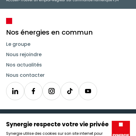
Accueil
-
Trouver un emploi
-
Régleur sur commande numérique F/H
Nos énergies en commun
Le groupe
Nous rejoindre
Nos actualités
Nous contacter
Linkedin
Synergie
Instagram
TikTok
Youtube
Trouver un emploi
Icône d'illustration
Candidats
Icône d'illustration