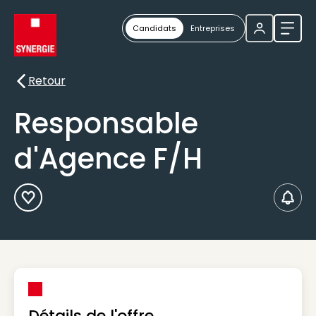
Candidats
Entreprises
Ouvri
Retour
Retour
Responsable
d'Agence F/H
Ajouter aux Favoris
Créer
Détails de l'offre