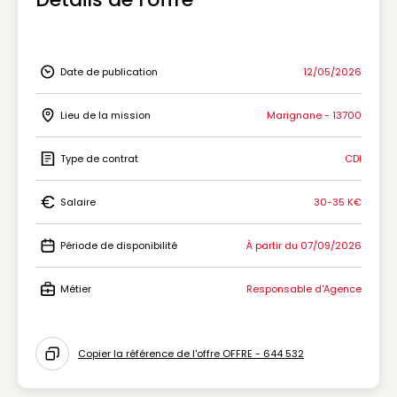
Date de publication
12/05/2026
Icon Date de publication
Lieu de la mission
Marignane - 13700
Icon Lieu de la mission
Type de contrat
CDI
Icon Type de contrat
Salaire
30-35 K€
Icon Salaire
Période de disponibilité
À partir du 07/09/2026
Icon Période de disponibilité
Métier
Responsable d'Agence
Icon Métier
Copier la référence de l'offre OFFRE - 644 532
Icon copy to clipboard