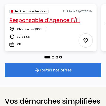
Services aux entreprises
Publiée le 29/07/2026
Responsable d'Agence F/H
Châteauroux
(36000)
Lieu
30-35 K€
Salaire
Ajouter aux
CDI
Type
Toutes nos offres
Toutes nos offres
Vos démarches simplifiées