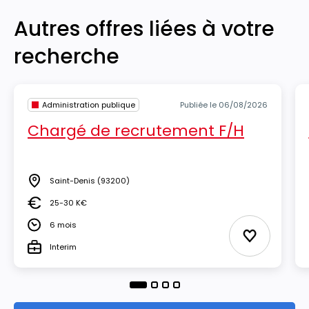
Autres offres liées à votre
recherche
Administration publique
Publiée le 06/08/2026
Chargé de recrutement F/H
Saint-Denis
(93200)
Lieu
25-30 K€
Salaire
6 mois
Durée
Ajouter aux
Interim
Type