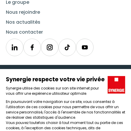
Le groupe
Nous rejoindre
Nos actualités
Nous contacter
Linkedin
Synergie
Instagram
TikTok
Youtube
Trouver un emploi
Icône d'illustration
Candidats
Icône d'illustration
Entreprises
Icône d'illustration
Nos agences
Icône d'illustration
Conditions générales d'utilisation et mentions légales
Protection des données