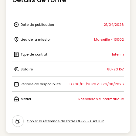
Date de publication
21/04/2026
Icon Date de publication
Lieu de la mission
Marseille - 13002
Icon Lieu de la mission
Type de contrat
Interim
Icon Type de contrat
Salaire
80-90 K€
Icon Salaire
Période de disponibilité
Du 06/05/2026 au 26/08/2026
Icon Période de disponibilité
Métier
Responsable informatique
Icon Métier
Copier la référence de l'offre OFFRE - 640 162
Icon copy to clipboard