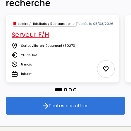
recherche
Loisirs / Hôtellerie / Restauration / Tourisme
Publiée le 05/08/2026
Serveur F/H
Sortosville-en-Beaumont
(50270)
Lieu
20-25 K€
Salaire
5 mois
Durée
Ajouter aux
Interim
Type
Toutes nos offres
Toutes nos offres