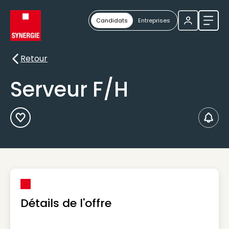
Candidats
Entreprises
Ouvri
Retour
Retour
Serveur F/H
Ajouter aux Favoris
Créer
Détails de l'offre