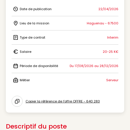
Date de publication
22/04/2026
Icon Date de publication
Lieu de la mission
Haguenau - 67500
Icon Lieu de la mission
Type de contrat
Interim
Icon Type de contrat
Salaire
20-25 K€
Icon Salaire
Période de disponibilité
Du 17/08/2026 au 28/12/2026
Icon Période de disponibilité
Métier
Serveur
Icon Métier
Copier la référence de l'offre OFFRE - 640 283
Icon copy to clipboard
Descriptif du poste