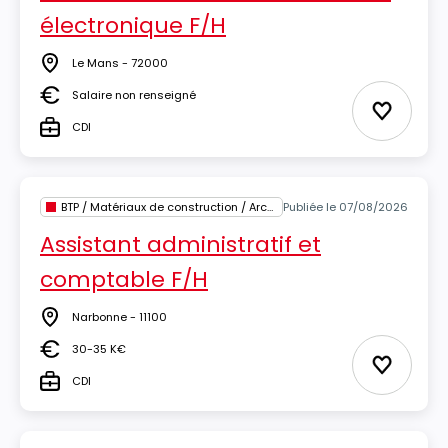
électronique F/H
Le Mans - 72000
Lieu
Salaire non renseigné
Salaire
Ajouter 
CDI
Type
BTP / Matériaux de construction / Architecture
Publiée le 07/08/2026
Assistant administratif et
comptable F/H
Narbonne - 11100
Lieu
30-35 K€
Salaire
Ajouter 
CDI
Type