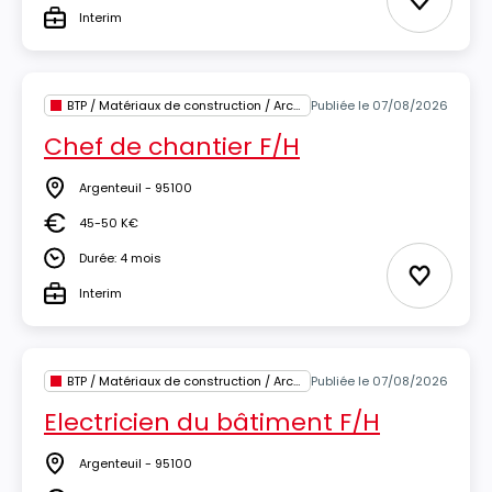
Ajouter 
Interim
Type
BTP / Matériaux de construction / Architecture
Publiée le 07/08/2026
Chef de chantier F/H
Argenteuil - 95100
Lieu
45-50 K€
Salaire
Durée: 4 mois
Durée
Ajouter 
Interim
Type
BTP / Matériaux de construction / Architecture
Publiée le 07/08/2026
Electricien du bâtiment F/H
Argenteuil - 95100
Lieu