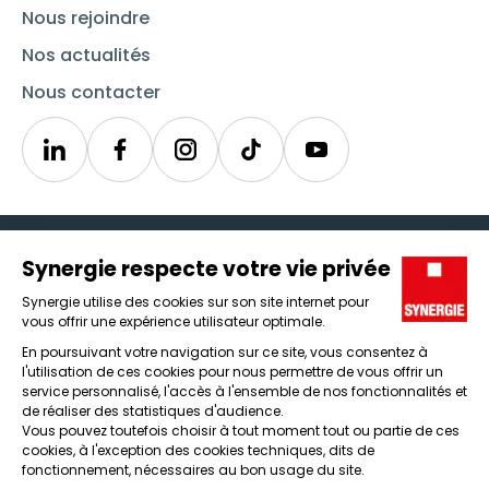
Nous rejoindre
Nos actualités
Nous contacter
Linkedin
Synergie
Instagram
TikTok
Youtube
Trouver un emploi
Icône d'illustration
Candidats
Icône d'illustration
Entreprises
Icône d'illustration
Nos agences
Icône d'illustration
Conditions générales d'utilisation et mentions légales
Protection des données
Lanceur d'alertes