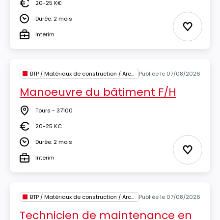
20-25 K€
Salaire
Durée: 2 mois
Durée
Ajouter 
Interim
Type
BTP / Matériaux de construction / Architecture
Publiée le 07/08/2026
Manoeuvre du bâtiment F/H
Tours - 37100
Lieu
20-25 K€
Salaire
Durée: 2 mois
Durée
Ajouter 
Interim
Type
BTP / Matériaux de construction / Architecture
Publiée le 07/08/2026
Technicien de maintenance en