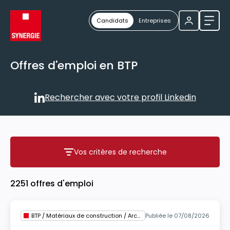
Candidats
Entreprises
Ouvri
Offres d'emploi en BTP
Rechercher avec votre profil Linkedin
Rechercher avec votre profil
Vos critères de recherche
Vos critères de recherche
2251 offres d'emploi
BTP / Matériaux de construction / Architecture
Publiée le 07/08/2026