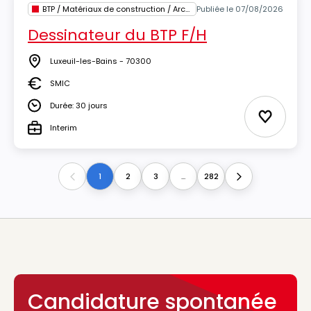
BTP / Matériaux de construction / Architecture
Publiée le 07/08/2026
Dessinateur du BTP F/H
Luxeuil-les-Bains - 70300
Lieu
SMIC
Salaire
Durée: 30 jours
Durée
Ajouter 
Interim
Type
1
2
3
...
282
Previous
Next
Candidature spontanée