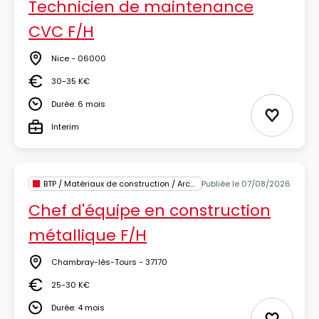
Technicien de maintenance
CVC F/H
Nice - 06000
Lieu
30-35 K€
Salaire
Durée: 6 mois
Durée
Ajouter 
Interim
Type
BTP / Matériaux de construction / Architecture
Publiée le 07/08/2026
Chef d'équipe en construction
métallique F/H
Chambray-lès-Tours - 37170
Lieu
25-30 K€
Salaire
Durée: 4 mois
Durée