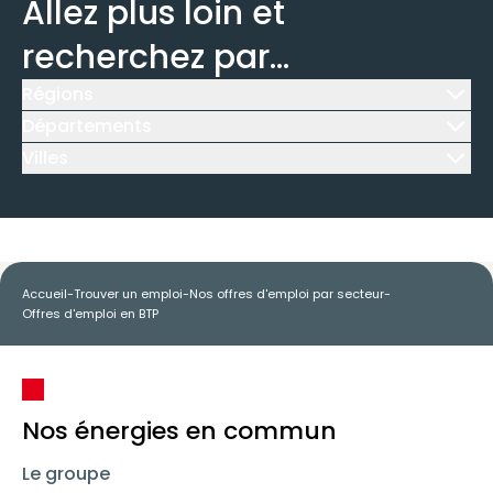
Allez plus loin et
recherchez par...
Régions
Icône d'illustration
Départements
Icône d'illustration
Villes
Icône d'illustration
Accueil
-
Trouver un emploi
-
Nos offres d'emploi par secteur
-
Offres d'emploi en BTP
Nos énergies en commun
Le groupe