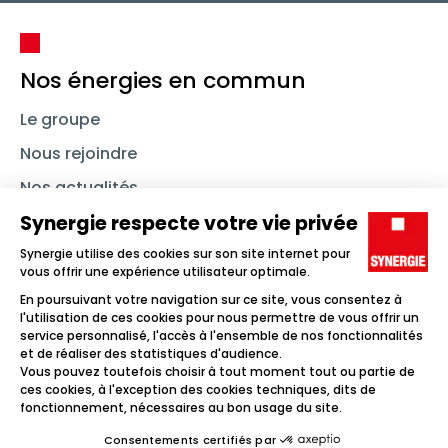
Nos énergies en commun
Le groupe
Nous rejoindre
Nos actualités
Nous contacter
Linkedin
Synergie
Instagram
TikTok
Youtube
Trouver un emploi
Icône d'illustration
Candidats
Icône d'illustration
Entreprises
Icône d'illustration