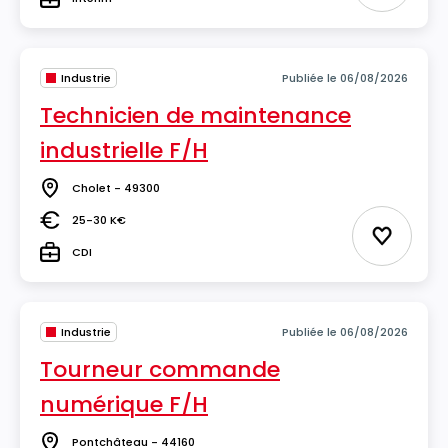
Type
Industrie
Publiée le 06/08/2026
Technicien de maintenance
industrielle F/H
Cholet - 49300
Lieu
25-30 K€
Salaire
Ajouter 
CDI
Type
Industrie
Publiée le 06/08/2026
Tourneur commande
numérique F/H
Pontchâteau - 44160