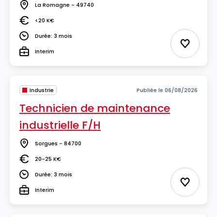
La Romagne - 49740
Lieu
<20 K€
Salaire
Durée: 3 mois
Durée
Ajouter 
Interim
Type
Industrie
Publiée le 06/08/2026
Technicien de maintenance
industrielle F/H
Sorgues - 84700
Lieu
20-25 K€
Salaire
Durée: 3 mois
Durée
Ajouter 
Interim
Type