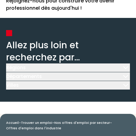
Rejoignez-nous pour construire votre avenir
professionnel dès aujourd'hui !
Allez plus loin et
recherchez par...
Régions
Icône d'illustration
Départements
Icône d'illustration
Villes
Icône d'illustration
Accueil
-
Trouver un emploi
-
Nos offres d'emploi par secteur
-
Offres d'emploi dans l'industrie