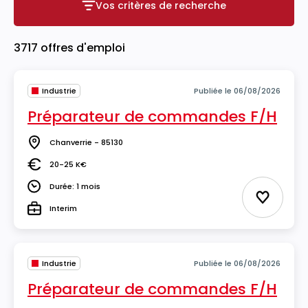
Vos critères de recherche
Vos critères de recherche
3717 offres d'emploi
Industrie
Publiée le 06/08/2026
Préparateur de commandes F/H
Chanverrie - 85130
Lieu
20-25 K€
Salaire
Durée: 1 mois
Durée
Ajouter 
Interim
Type
Industrie
Publiée le 06/08/2026
Préparateur de commandes F/H