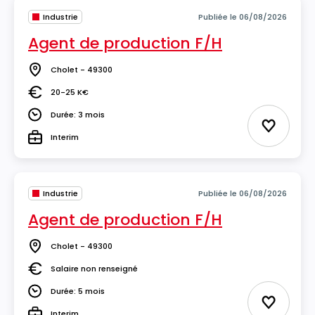
Industrie
Publiée le 06/08/2026
Agent de production F/H
Cholet - 49300
Lieu
20-25 K€
Salaire
Durée: 3 mois
Durée
Ajouter 
Interim
Type
Industrie
Publiée le 06/08/2026
Agent de production F/H
Cholet - 49300
Lieu
Salaire non renseigné
Salaire
Durée: 5 mois
Durée
Ajouter 
Interim