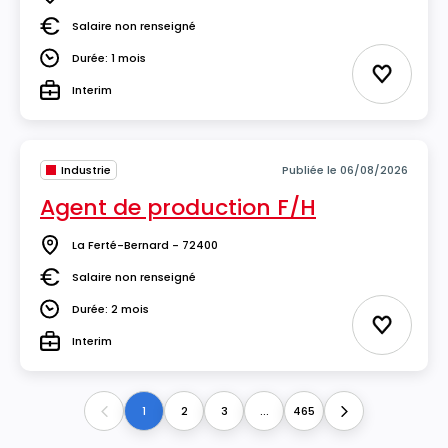
Lieu
Salaire non renseigné
Salaire
Durée: 1 mois
Durée
Ajouter 
Interim
Type
Industrie
Publiée le 06/08/2026
Agent de production F/H
La Ferté-Bernard - 72400
Lieu
Salaire non renseigné
Salaire
Durée: 2 mois
Durée
Ajouter 
Interim
Type
1
2
3
...
465
Previous
Next