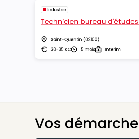
Industrie
Technicien bureau d'études
Saint-Quentin
(02100)
Lieu
30-35 K€
5 mois
Interim
Salaire
Durée
Type
Vos démarches