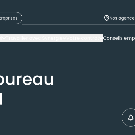
treprises
Nos agence
i
Travailler avec Synergie
Votre contrat
Conseils emp
bureau
H
C