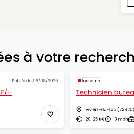
iées à votre recherc
Publiée le 06/08/2026
Industrie
 F/H
Technicien burea
Viviers-du-Lac
(73420
Lieu
Ajouter aux Favoris
20-25 K€
3 mois
Salaire
Durée
Ty