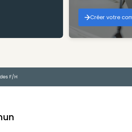
Créer votre co
Cr
udes F/H
mun