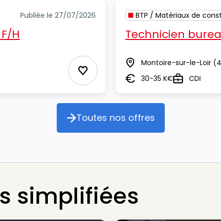
Publiée le 27/07/2026
BTP / Matériaux de const
 F/H
Technicien burea
Montoire-sur-le-Loir
(4
Lieu
Ajouter aux Favoris
30-35 K€
CDI
Salaire
Type
Toutes nos offres
Toutes nos offres
 simplifiées