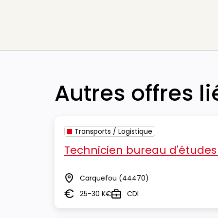
Autres offres l
Transports / Logistique
Technicien bureau d'études
Carquefou
(44470)
Lieu
25-30 K€
CDI
Salaire
Type