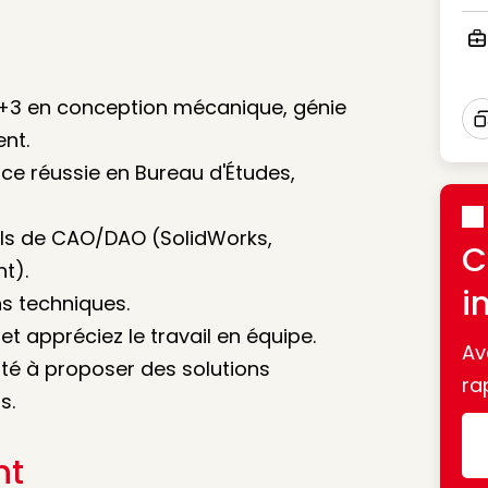
Ico
Ico
c +3 en conception mécanique, génie
ent.
I
nce réussie en Bureau d'Études,
iels de CAO/DAO (SolidWorks,
C
t).
i
ns techniques.
t appréciez le travail en équipe.
Av
ité à proposer des solutions
ra
s.
nt