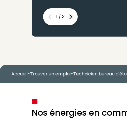
1
/
3
Previous
Next
Accueil
-
Trouver un emploi
-
Technicien bureau d'ét
Nos énergies en com