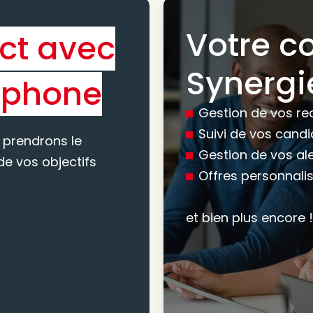
Votre c
ct avec
Bénéfic
Synergi
éphone
experti
Gestion de vos re
conseil
Suivi de vos cand
 prendrons le
Gestion de vos al
e vos objectifs
Offres personnali
Nous vous accomp
votre recherche, en
et bien plus encore !
mesure pour maxim
atteindre vos objec