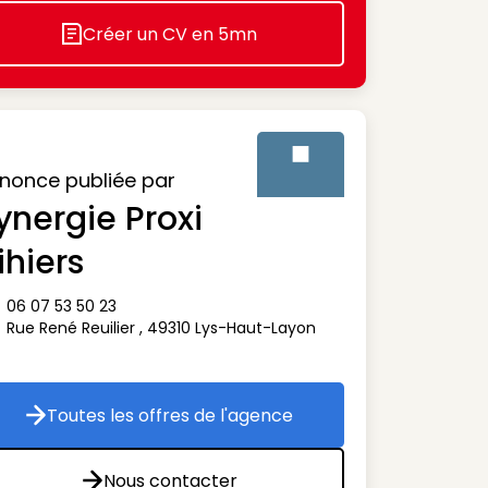
Créer un CV en 5mn
Icon decorative
nonce publiée par
ynergie Proxi
Visuel générique des agenc
ihiers
06 07 53 50 23
ône téléphone
Rue René Reuilier
,
49310
Lys-Haut-Layon
ône adresse
Toutes les offres de l'agence
Toutes les offres de l'agence
Nous contacter