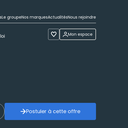
s
Le groupe
Nos marques
Actualités
Nous rejoindre
Mon espace
loi
Voir les favoris
Postuler à cette offre
réer mon alerte
Postuler à cette offre