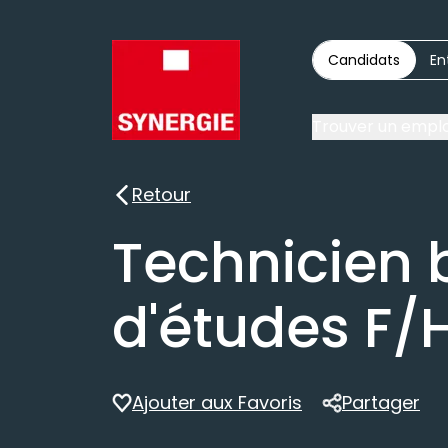
Candidats
En
Trouver un emplo
Retour
Retour
Technicien 
d'études F/
Ajouter aux Favoris
Partager
Partager