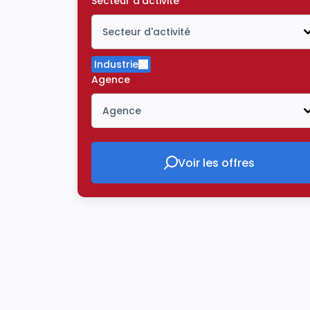
Secteur d'activité
Secteur d'activité
Icône ouvrir la liste déroulante
Industrie
Supprimer le critère Industrie
Agence
Agence
Icône ouvrir la liste déroulante
Voir les offres
Voir les offres