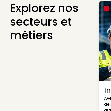
Explorez nos
secteurs et
métiers
I
Ave
de 
gra