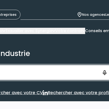
ntreprises
Nos agences
L
oi
Travailler avec Synergie
Votre contrat
Conseils em
industrie
ement. Vous aurez 10 secondes pour enregistrer votre re
cher avec votre CV
Rechercher avec votre profil
Rechercher avec votre CV
Rechercher