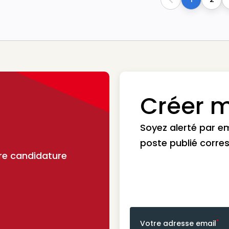
Previous
Créer m
Soyez alerté par e
poste publié corre
re candidature
*
Votre adresse email