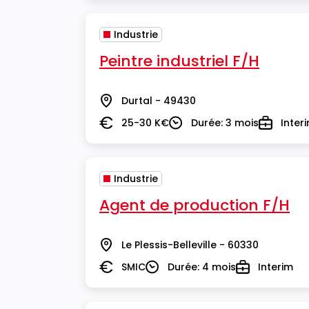
Industrie
Peintre industriel F/H
Durtal - 49430
Lieu
25-30 K€
Durée: 3 mois
Inter
Salaire
Durée
Type
Industrie
Agent de production F/H
Le Plessis-Belleville - 60330
Lieu
SMIC
Durée: 4 mois
Interim
Salaire
Durée
Type