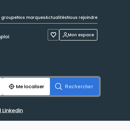
e groupe
Nos marques
Actualités
Nous rejoindre
Mon espace
ploi
Voir les favoris
cherche avant soumission du formulaire. Vous pouvez de 
Me localiser
Rechercher
 Linkedin
 avec votre profil Linkedin