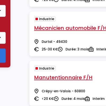
Salaire
Durée
Type
Industrie
Mécanicien automobile F/
Durtal - 49430
Lieu
25-30 K€
Durée: 3 mois
Inter
Salaire
Durée
Type
Industrie
Manutentionnaire F/H
Crépy-en-Valois - 60800
Lieu
<20 K€
Durée: 4 mois
Interim
Salaire
Durée
Type