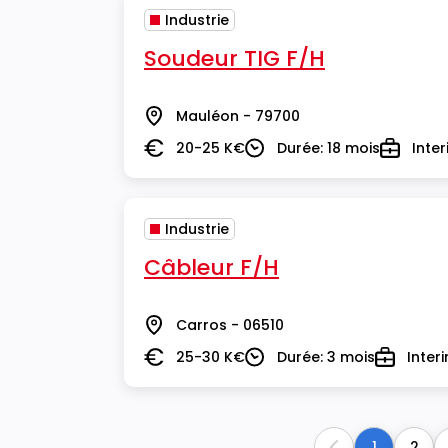
Industrie
Soudeur TIG F/H
Mauléon - 79700
Lieu
20-25 K€
Durée: 18 mois
Inte
Salaire
Durée
Type
Industrie
Câbleur F/H
Carros - 06510
Lieu
25-30 K€
Durée: 3 mois
Inter
Salaire
Durée
Type
1
2