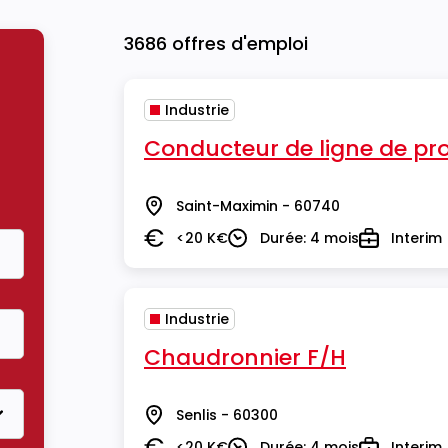
3686 offres d'emploi
Industrie
Conducteur de ligne de pr
Saint-Maximin - 60740
Lieu
<20 K€
Durée: 4 mois
Interim
Salaire
Durée
Type
Industrie
Chaudronnier F/H
Senlis - 60300
Lieu
<20 K€
Durée: 4 mois
Interim