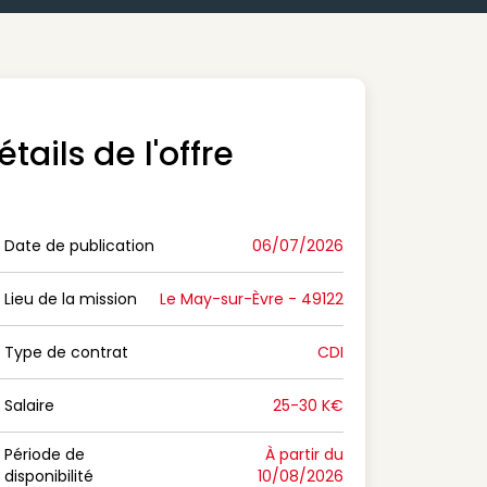
étails de l'offre
Date de publication
06/07/2026
n Date de publication
Lieu de la mission
Le May-sur-Èvre - 49122
n Lieu de la mission
Type de contrat
CDI
on Type de contrat
Salaire
25-30 K€
n Salaire
Période de
À partir du
disponibilité
10/08/2026