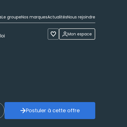
s
Le groupe
Nos marques
Actualités
Nous rejoindre
Mon espace
loi
Voir les favoris
Postuler à cette offre
réer mon alerte
Postuler à cette offre