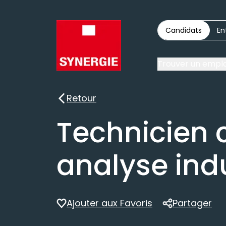
Candidats
En
Trouver un emplo
Retour
Retour
Technicien c
analyse indu
Ajouter aux Favoris
Partager
Partager