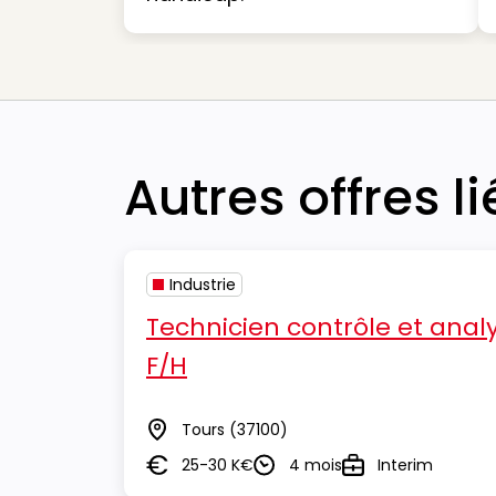
Autres offres l
Industrie
Technicien contrôle et analy
F/H
Tours
(37100)
Lieu
25-30 K€
4 mois
Interim
Salaire
Durée
Type