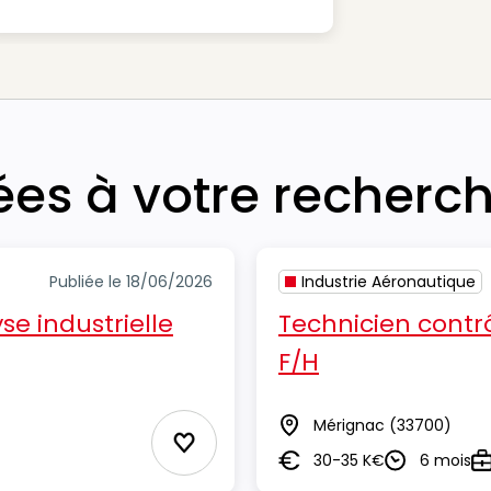
iées à votre recherc
Publiée le 18/06/2026
Industrie Aéronautique
se industrielle
Technicien contrô
F/H
Mérignac
(33700)
Lieu
Ajouter aux Favoris
30-35 K€
6 mois
Salaire
Durée
T