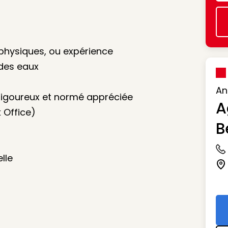
 physiques, ou expérience
 des eaux
An
rigoureux et normé appréciée
A
k Office)
B
Ic
lle
Ic