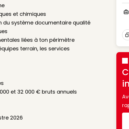
Ico
ne
iques et chimiques
Ico
tion du système documentaire qualité
ues
entales liées à ton périmètre
I
équipes terrain, les services
C
i
es
6 000 et 32 000 € bruts annuels
Av
ra
stre 2026