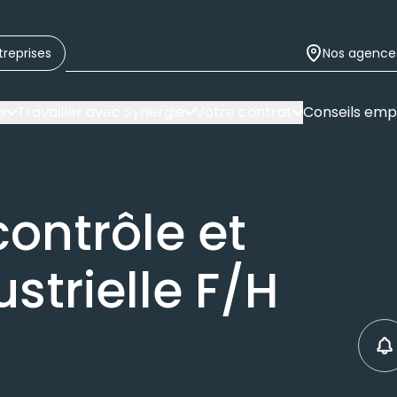
treprises
Nos agence
i
Travailler avec Synergie
Votre contrat
Conseils emp
ontrôle et
strielle F/H
C