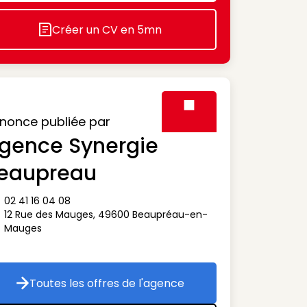
Créer un CV en 5mn
Icon decorative
nonce publiée par
gence Synergie
Visuel générique des agen
eaupreau
02 41 16 04 08
ône téléphone
12 Rue des Mauges
,
49600
Beaupréau-en-
ône adresse
Mauges
Toutes les offres de l'agence
Toutes les offres de l'agence