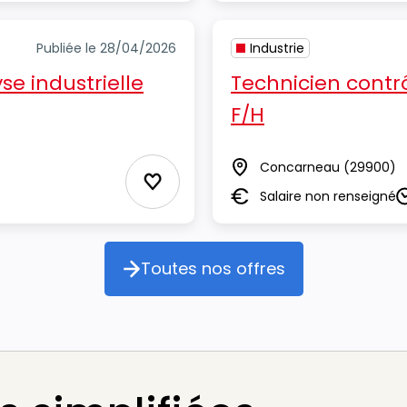
Publiée le 28/04/2026
Industrie
se industrielle
Technicien contrô
F/H
Concarneau
(29900)
Lieu
Ajouter aux Favoris
Salaire non renseigné
Salaire
D
Toutes nos offres
Toutes nos offres