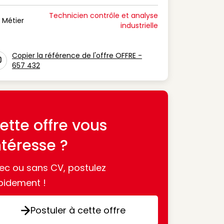
n Période de disponibilité
Technicien contrôle et analyse
Métier
industrielle
n Métier
Copier la référence de l'offre OFFRE -
657 432
con copy to clipboard
ette offre vous
ntéresse ?
ec ou sans CV, postulez
pidement !
Postuler à cette offre
Postuler à cette offre