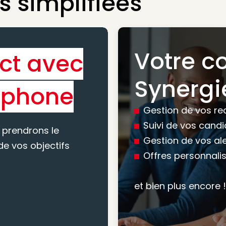
 simplifiées
Votre c
ct avec
Bénéfic
Synergi
éphone
experti
Gestion de vos re
conseil
Suivi de vos cand
 prendrons le
Gestion de vos al
e vos objectifs
Offres personnali
Nous vous accomp
votre recherche, en
et bien plus encore !
mesure pour maxim
atteindre vos objec