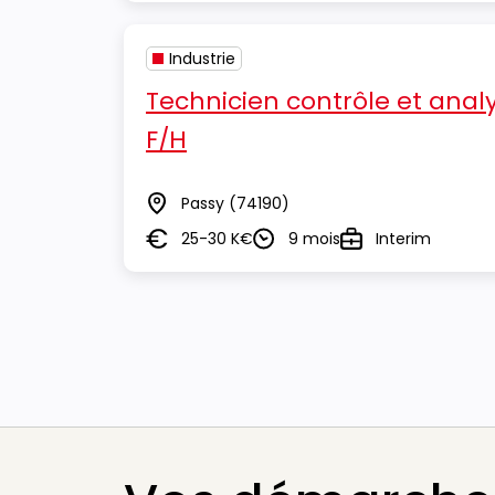
Industrie
Technicien contrôle et analy
F/H
Passy
(74190)
Lieu
25-30 K€
9 mois
Interim
Salaire
Durée
Type