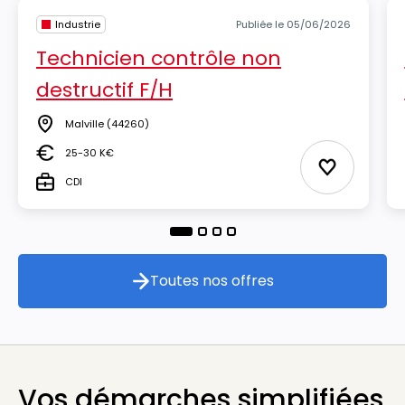
Industrie
Publiée le 05/06/2026
Technicien contrôle non
destructif F/H
Malville
(44260)
Lieu
25-30 K€
Salaire
Ajouter aux
CDI
Type
Toutes nos offres
Toutes nos offres
Vos démarches simplifiées