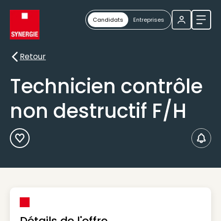
Candidats
Entreprises
Ouvri
Retour
Retour
Technicien contrôle
non destructif F/H
Ajouter aux Favoris
Créer
Détails de l'offre