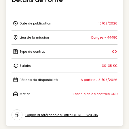
Date de publication
13/02/2026
Icon Date de publication
Lieu de la mission
Donges - 44480
Icon Lieu de la mission
Type de contrat
CDI
Icon Type de contrat
Salaire
30-35 K€
Icon Salaire
Période de disponibilité
À partir du 31/08/2026
Icon Période de disponibilité
Métier
Technicien de contrôle CND
Icon Métier
Copier la référence de l'offre OFFRE - 624 915
Icon copy to clipboard