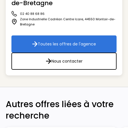
de-Bretagne
02 40 88 68 86
Icône téléphone
Zone Industrielle Cadréan Centre Icare
,
44550
Montoir-de-
Icône adresse
Bretagne
Toutes les offres de l'agence
Toutes les offres de l'agenc
Nous contacter
Nous contacter
Autres offres liées à votre
recherche