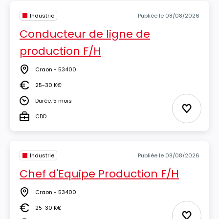
Industrie
Publiée le 08/08/2026
Conducteur de ligne de
production F/H
Craon - 53400
Lieu
25-30 K€
Salaire
Durée: 5 mois
Durée
Ajouter 
CDD
Type
Industrie
Publiée le 08/08/2026
Chef d'Equipe Production F/H
Craon - 53400
Lieu
25-30 K€
Salaire