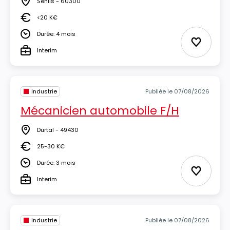
Senlis - 60300
Lieu
<20 K€
Salaire
Durée: 4 mois
Durée
Ajouter 
Interim
Type
Industrie
Publiée le 07/08/2026
Mécanicien automobile F/H
Durtal - 49430
Lieu
25-30 K€
Salaire
Durée: 3 mois
Durée
Ajouter 
Interim
Type
Industrie
Publiée le 07/08/2026