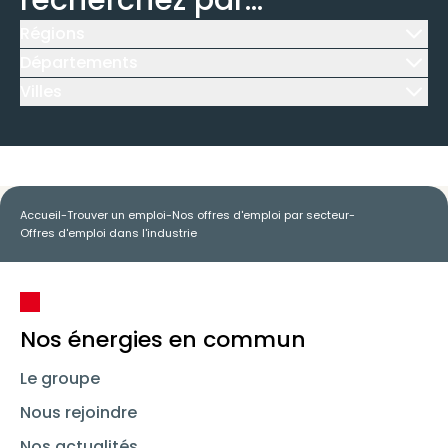
recherchez par...
Régions
Icône d'illustration
Départements
Icône d'illustration
Villes
Icône d'illustration
Accueil
-
Trouver un emploi
-
Nos offres d'emploi par secteur
-
Offres d'emploi dans l'industrie
Nos énergies en commun
Le groupe
Nous rejoindre
Nos actualités