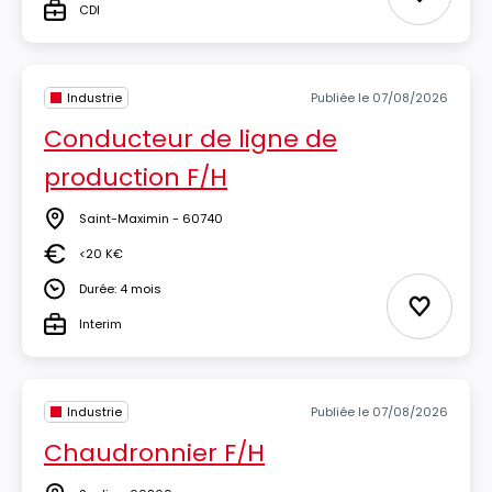
Ajouter 
CDI
Type
Industrie
Publiée le 07/08/2026
Conducteur de ligne de
production F/H
Saint-Maximin - 60740
Lieu
<20 K€
Salaire
Durée: 4 mois
Durée
Ajouter 
Interim
Type
Industrie
Publiée le 07/08/2026
Chaudronnier F/H