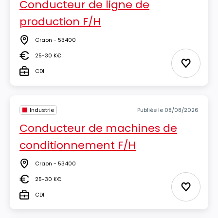
Conducteur de ligne de
production F/H
Craon - 53400
Lieu
25-30 K€
Salaire
Ajouter 
CDI
Type
Industrie
Publiée le 08/08/2026
Conducteur de machines de
conditionnement F/H
Craon - 53400
Lieu
25-30 K€
Salaire
Ajouter 
CDI
Type