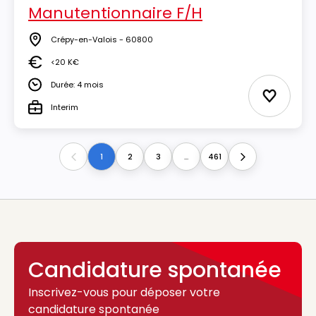
Manutentionnaire F/H
Crépy-en-Valois - 60800
Lieu
<20 K€
Salaire
Durée: 4 mois
Durée
Ajouter 
Interim
Type
1
2
3
...
461
Previous
Next
Candidature spontanée
Inscrivez-vous pour déposer votre
candidature spontanée