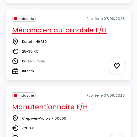
Industrie
Publiée le 07/08/2026
Mécanicien automobile F/H
Durtal - 49430
Lieu
25-30 K€
Salaire
Durée: 3 mois
Durée
Ajouter 
Interim
Type
Industrie
Publiée le 07/08/2026
Manutentionnaire F/H
Crépy-en-Valois - 60800
Lieu
<20 K€
Salaire