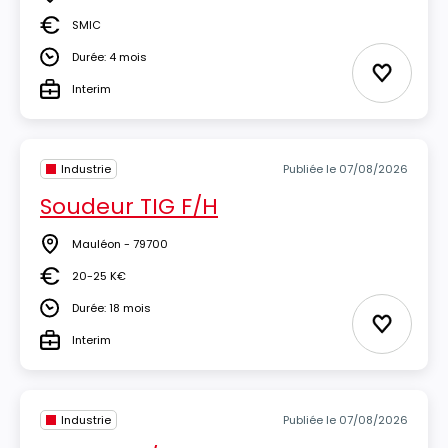
Lieu
SMIC
Salaire
Durée: 4 mois
Durée
Ajouter 
Interim
Type
Industrie
Publiée le 07/08/2026
Soudeur TIG F/H
Mauléon - 79700
Lieu
20-25 K€
Salaire
Durée: 18 mois
Durée
Ajouter 
Interim
Type
Industrie
Publiée le 07/08/2026