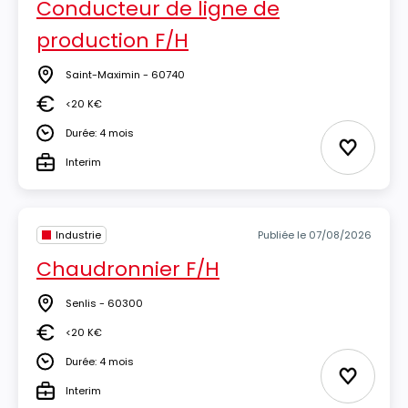
Conducteur de ligne de
production F/H
Saint-Maximin - 60740
Lieu
<20 K€
Salaire
Durée: 4 mois
Durée
Ajouter 
Interim
Type
Industrie
Publiée le 07/08/2026
Chaudronnier F/H
Senlis - 60300
Lieu
<20 K€
Salaire
Durée: 4 mois
Durée
Ajouter 
Interim
Type