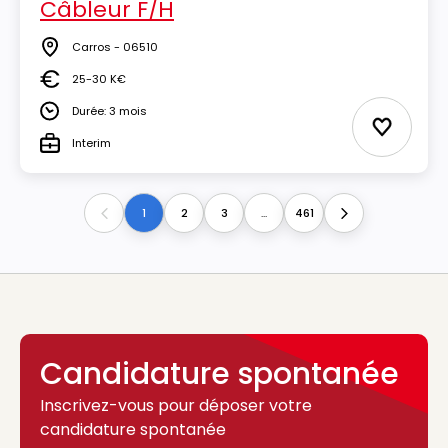
Câbleur F/H
Carros - 06510
Lieu
25-30 K€
Salaire
Durée: 3 mois
Durée
Ajouter 
Interim
Type
1
2
3
...
461
Previous
Next
Candidature spontanée
Inscrivez-vous pour déposer votre
candidature spontanée