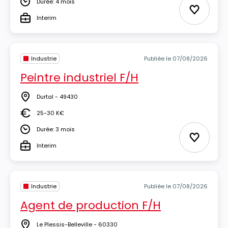
Durée: 4 mois
Durée
Ajouter 
Interim
Type
Industrie
Publiée le 07/08/2026
Peintre industriel F/H
Durtal - 49430
Lieu
25-30 K€
Salaire
Durée: 3 mois
Durée
Ajouter 
Interim
Type
Industrie
Publiée le 07/08/2026
Agent de production F/H
Le Plessis-Belleville - 60330