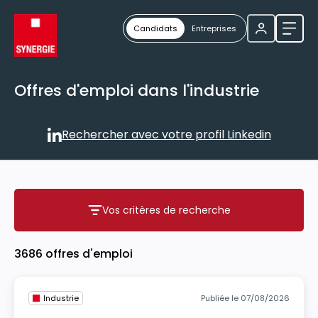
Candidats
Entreprises
Ouvri
Offres d'emploi dans l'industrie
Rechercher avec votre profil Linkedin
Rechercher avec votre profil
Vos critères de recherche
Vos critères de recherche
3686 offres d'emploi
Industrie
Publiée le 07/08/2026