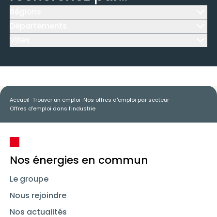
Régions
Icône d'illustration
Départements
Icône d'illustration
Villes
Icône d'illustration
Accueil
-
Trouver un emploi
-
Nos offres d'emploi par secteur
-
Offres d'emploi dans l'industrie
Nos énergies en commun
Le groupe
Nous rejoindre
Nos actualités