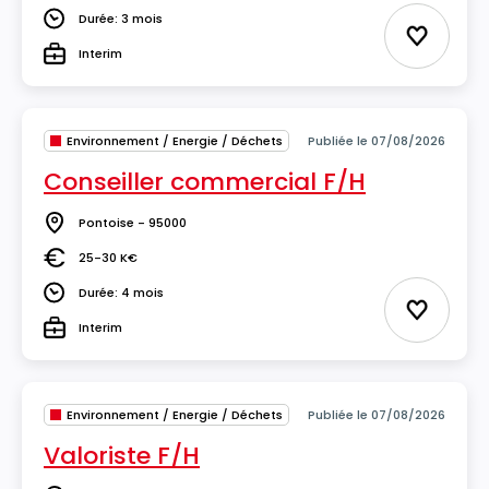
Durée: 3 mois
Durée
Ajouter 
Interim
Type
Environnement / Energie / Déchets
Publiée le 07/08/2026
Conseiller commercial F/H
Pontoise - 95000
Lieu
25-30 K€
Salaire
Durée: 4 mois
Durée
Ajouter 
Interim
Type
Environnement / Energie / Déchets
Publiée le 07/08/2026
Valoriste F/H