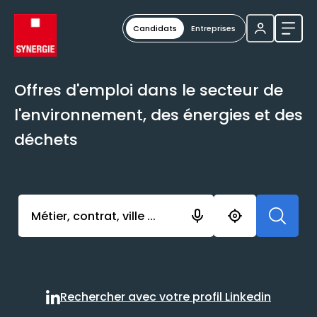
Candidats
Entreprises
Ouvri
Offres d'emploi dans le secteur de
l'environnement, des énergies et des
déchets
Activer l’élément pour lancer l’enregistrement. Vou
Rechercher avec votre profil Linkedin
Rechercher avec votre profi