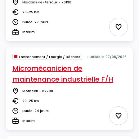
Noidans-le-Ferroux - 70130
Lieu
20-25 K€
Salaire
Durée: 27 jours
Durée
Ajouter 
Interim
Type
Environnement / Energie / Déchets
Publiée le 07/08/2026
Micromécanicien de
maintenance industrielle F/H
Montech - 82700
Lieu
20-25 K€
Salaire
Durée: 24 jours
Durée
Ajouter 
Interim
Type