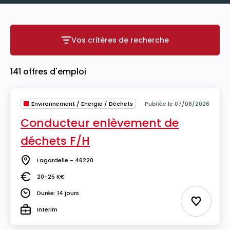
Vos critères de recherche
Vos critères de recherche
141 offres d'emploi
Environnement / Energie / Déchets
Publiée le 07/08/2026
Conducteur enlèvement de
déchets F/H
Lagardelle - 46220
Lieu
20-25 K€
Salaire
Durée: 14 jours
Durée
Ajouter 
Interim
Type