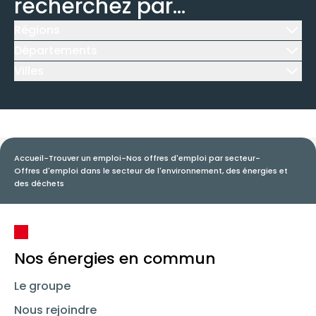
recherchez par...
Régions
Icône d'illustration
Départements
Icône d'illustration
Villes
Icône d'illustration
Accueil
-
Trouver un emploi
-
Nos offres d'emploi par secteur
-
Offres d'emploi dans le secteur de l'environnement, des énergies et
des déchets
Nos énergies en commun
Le groupe
Nous rejoindre