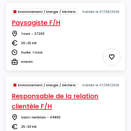
Environnement / Energie / Déchets
Publiée le 07/08/2026
Paysagiste F/H
Tours - 37200
Lieu
20-25 K€
Salaire
Durée: 1 mois
Durée
Ajouter 
Interim
Type
Environnement / Energie / Déchets
Publiée le 07/08/2026
Responsable de la relation
clientèle F/H
Saint-Herblain - 44800
Lieu
25-30 K€
Salaire