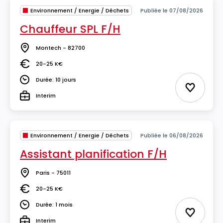
Environnement / Energie / Déchets
Publiée le 07/08/2026
Chauffeur SPL F/H
Montech - 82700
Lieu
20-25 K€
Salaire
Durée: 10 jours
Durée
Ajouter 
Interim
Type
Environnement / Energie / Déchets
Publiée le 06/08/2026
Assistant planification F/H
Paris - 75011
Lieu
20-25 K€
Salaire
Durée: 1 mois
Durée
Ajouter 
Interim