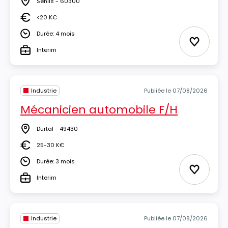
Senlis - 60300
Lieu
<20 K€
Salaire
Durée: 4 mois
Durée
Ajouter 
Interim
Type
Industrie
Publiée le 07/08/2026
Mécanicien automobile F/H
Durtal - 49430
Lieu
25-30 K€
Salaire
Durée: 3 mois
Durée
Ajouter 
Interim
Type
Industrie
Publiée le 07/08/2026