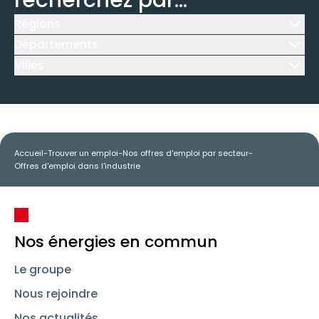
recherchez par...
Régions
Icône d'illustration
Départements
Icône d'illustration
Villes
Icône d'illustration
Accueil
-
Trouver un emploi
-
Nos offres d'emploi par secteur
-
Offres d'emploi dans l'industrie
Nos énergies en commun
Le groupe
Nous rejoindre
Nos actualités