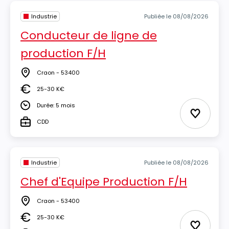
Industrie
Publiée le 08/08/2026
Conducteur de ligne de
production F/H
Craon - 53400
Lieu
25-30 K€
Salaire
Durée: 5 mois
Durée
Ajouter 
CDD
Type
Industrie
Publiée le 08/08/2026
Chef d'Equipe Production F/H
Craon - 53400
Lieu
25-30 K€
Salaire