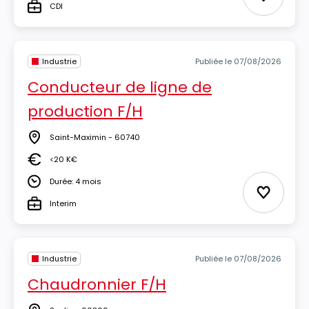
Ajouter 
CDI
Type
Industrie
Publiée le 07/08/2026
Conducteur de ligne de
production F/H
Saint-Maximin - 60740
Lieu
<20 K€
Salaire
Durée: 4 mois
Durée
Ajouter 
Interim
Type
Industrie
Publiée le 07/08/2026
Chaudronnier F/H