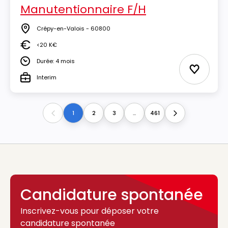
Manutentionnaire F/H
Crépy-en-Valois - 60800
Lieu
<20 K€
Salaire
Durée: 4 mois
Durée
Ajouter 
Interim
Type
1
2
3
...
461
Previous
Next
Candidature spontanée
Inscrivez-vous pour déposer votre
candidature spontanée