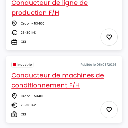
Conducteur de ligne de
production F/H
Craon - 53400
Lieu
25-30 K€
Salaire
Ajouter 
CDI
Type
Industrie
Publiée le 08/08/2026
Conducteur de machines de
conditionnement F/H
Craon - 53400
Lieu
25-30 K€
Salaire
Ajouter 
CDI
Type