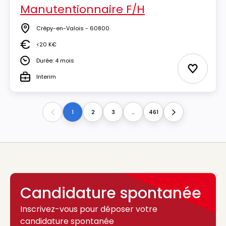
Manutentionnaire F/H
Crépy-en-Valois - 60800
Lieu
<20 K€
Salaire
Durée: 4 mois
Durée
Ajouter 
Interim
Type
1
2
3
...
461
Previous
Next
Candidature spontanée
Inscrivez-vous pour déposer votre
candidature spontanée