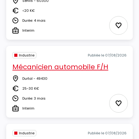
Senlis - 60300
Lieu
<20 K€
Salaire
Durée: 4 mois
Durée
Ajouter 
Interim
Type
Industrie
Publiée le 07/08/2026
Mécanicien automobile F/H
Durtal - 49430
Lieu
25-30 K€
Salaire
Durée: 3 mois
Durée
Ajouter 
Interim
Type
Industrie
Publiée le 07/08/2026