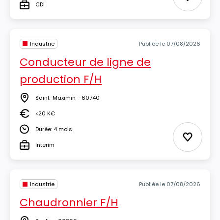
Ajouter 
CDI
Type
Industrie
Publiée le 07/08/2026
Conducteur de ligne de
production F/H
Saint-Maximin - 60740
Lieu
<20 K€
Salaire
Durée: 4 mois
Durée
Ajouter 
Interim
Type
Industrie
Publiée le 07/08/2026
Chaudronnier F/H