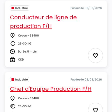
Industrie
Publiée le 08/08/2026
Conducteur de ligne de
production F/H
Craon - 53400
Lieu
25-30 K€
Salaire
Durée: 5 mois
Durée
Ajouter 
CDD
Type
Industrie
Publiée le 08/08/2026
Chef d'Equipe Production F/H
Craon - 53400
Lieu
25-30 K€
Salaire