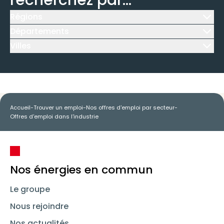
recherchez par...
Régions
Icône d'illustration
Départements
Icône d'illustration
Villes
Icône d'illustration
Accueil
-
Trouver un emploi
-
Nos offres d'emploi par secteur
-
Offres d'emploi dans l'industrie
Nos énergies en commun
Le groupe
Nous rejoindre
Nos actualités