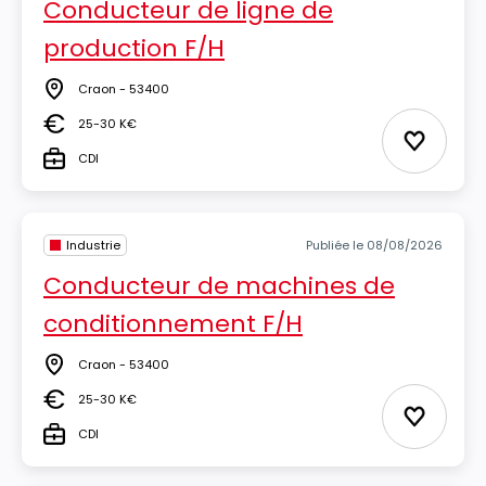
Conducteur de ligne de
production F/H
Craon - 53400
Lieu
25-30 K€
Salaire
Ajouter 
CDI
Type
Industrie
Publiée le 08/08/2026
Conducteur de machines de
conditionnement F/H
Craon - 53400
Lieu
25-30 K€
Salaire
Ajouter 
CDI
Type