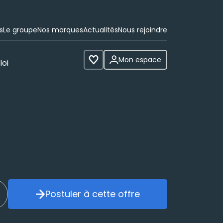
s
Le groupe
Nos marques
Actualités
Nous rejoindre
Mon espace
loi
Voir les favoris
Postuler à cette offre
réer mon alerte
Postuler à cette offre