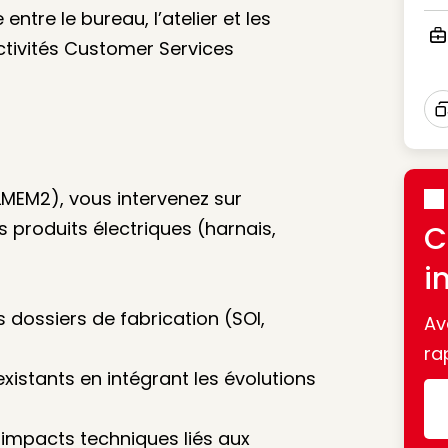
Ico
entre le bureau, l’atelier et les
ctivités Customer Services
Ico
I
OLMEM2), vous intervenez sur
es produits électriques (harnais,
C
i
s dossiers de fabrication (SOI,
Av
ra
 existants en intégrant les évolutions
 impacts techniques liés aux