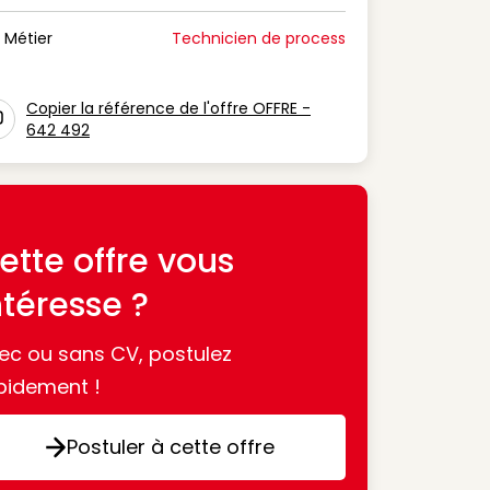
n Période de disponibilité
Métier
Technicien de process
n Métier
Copier la référence de l'offre OFFRE -
642 492
con copy to clipboard
ette offre vous
ntéresse ?
ec ou sans CV, postulez
pidement !
Postuler à cette offre
Postuler à cette offre