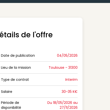
étails de l'offre
Date de publication
04/05/2026
n Date de publication
Lieu de la mission
Toulouse - 31300
n Lieu de la mission
Type de contrat
Interim
on Type de contrat
Salaire
30-35 K€
n Salaire
Période de
Du 18/05/2026 au
disponibilité
27/11/2026