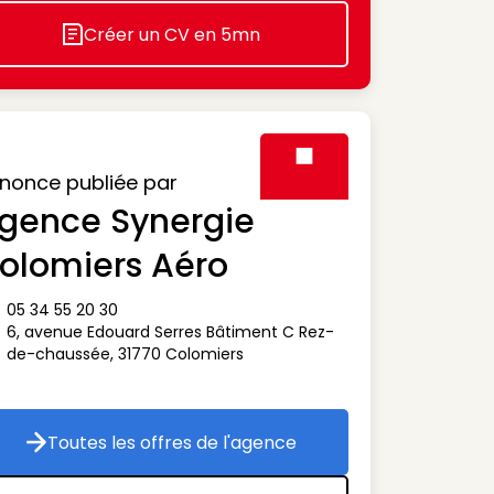
Créer un CV en 5mn
Icon decorative
nonce publiée par
gence Synergie
Visuel générique des agen
olomiers Aéro
05 34 55 20 30
ône téléphone
6, avenue Edouard Serres Bâtiment C Rez-
ône adresse
de-chaussée
,
31770
Colomiers
Toutes les offres de l'agence
Toutes les offres de l'agence