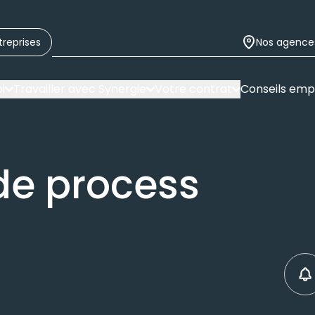
treprises
Nos agence
i
Travailler avec Synergie
Votre contrat
Conseils emp
de process
C