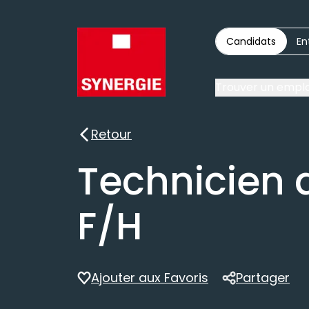
Candidats
En
Trouver un emplo
Retour
Retour
Technicien 
F/H
Ajouter aux Favoris
Partager
Partager