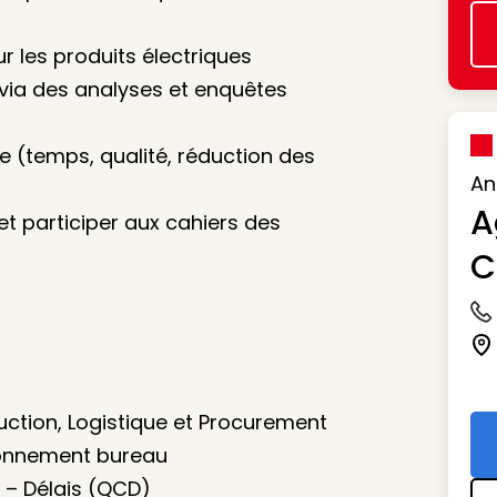
r les produits électriques
 via des analyses et enquêtes
ue (temps, qualité, réduction des
An
A
s et participer aux cahiers des
C
Ic
Ic
uction, Logistique et Procurement
vironnement bureau
s – Délais (QCD)