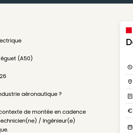
D
lectrique
Bréguet (A50)
Ico
026
Ico
industrie aéronautique ?
Ic
n contexte de montée en cadence
Ico
echnicien(ne) / Ingénieur(e)
que.