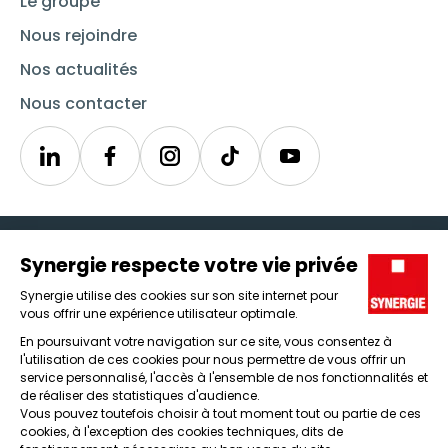
Le groupe
Nous rejoindre
Nos actualités
Nous contacter
Linkedin
Synergie
Instagram
TikTok
Youtube
Trouver un emploi
Icône d'illustration
Candidats
Icône d'illustration
Entreprises
Icône d'illustration
Nos agences
Icône d'illustration
Conditions générales d'utilisation et mentions légales
Protection des données