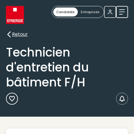
Candidats
Entreprises
Ouvri
Retour
Retour
Technicien
d'entretien du
bâtiment F/H
Ajouter aux Favoris
Créer