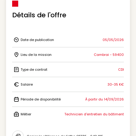
Détails de l'offre
Date de publication
05/05/2026
Icon Date de publication
Lieu de la mission
Cambrai - 59400
Icon Lieu de la mission
Type de contrat
CDI
Icon Type de contrat
Salaire
30-35 K€
Icon Salaire
Période de disponibilité
À partir du 14/09/2026
Icon Période de disponibilité
Métier
Technicien d'entretien du bâtiment
Icon Métier