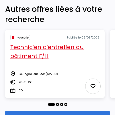
Autres offres liées à votre
recherche
Industrie
Publiée le 06/08/2026
Technicien d'entretien du
bâtiment F/H
Boulogne-sur-Mer
(62200)
Lieu
20-25 K€
Salaire
Ajouter aux
CDI
Type