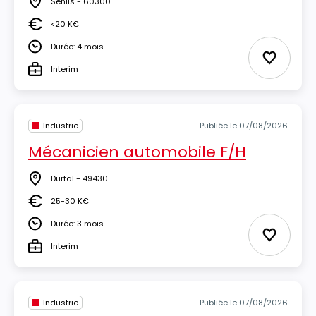
Senlis - 60300
Lieu
<20 K€
Salaire
Durée: 4 mois
Durée
Ajouter 
Interim
Type
Industrie
Publiée le 07/08/2026
Mécanicien automobile F/H
Durtal - 49430
Lieu
25-30 K€
Salaire
Durée: 3 mois
Durée
Ajouter 
Interim
Type
Industrie
Publiée le 07/08/2026