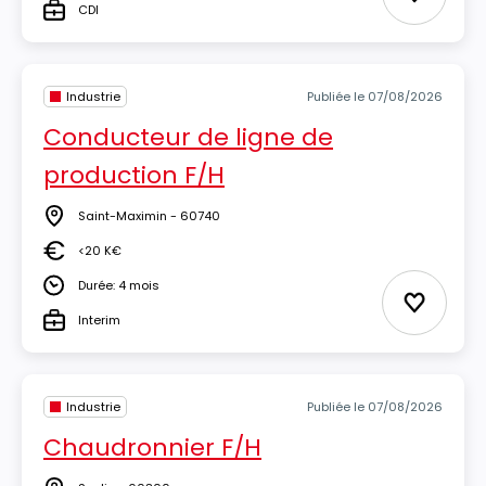
Ajouter 
CDI
Type
Industrie
Publiée le 07/08/2026
Conducteur de ligne de
production F/H
Saint-Maximin - 60740
Lieu
<20 K€
Salaire
Durée: 4 mois
Durée
Ajouter 
Interim
Type
Industrie
Publiée le 07/08/2026
Chaudronnier F/H