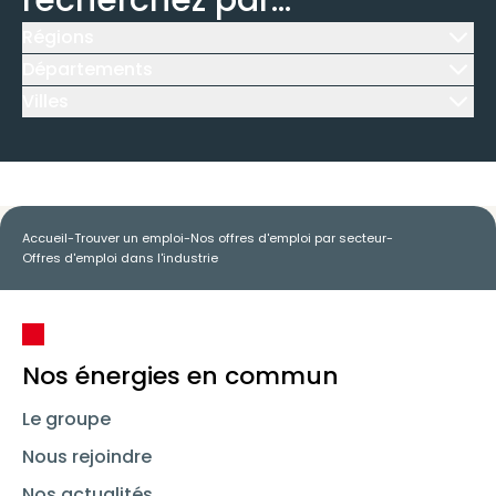
recherchez par...
Régions
Icône d'illustration
Départements
Icône d'illustration
Villes
Icône d'illustration
Accueil
-
Trouver un emploi
-
Nos offres d'emploi par secteur
-
Offres d'emploi dans l'industrie
Nos énergies en commun
Le groupe
Nous rejoindre
Nos actualités