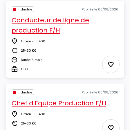
Industrie
Publiée le 08/08/2026
Conducteur de ligne de
production F/H
Craon - 53400
Lieu
25-30 K€
Salaire
Durée: 5 mois
Durée
Ajouter 
CDD
Type
Industrie
Publiée le 08/08/2026
Chef d'Equipe Production F/H
Craon - 53400
Lieu
25-30 K€
Salaire