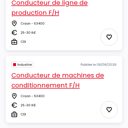
Conducteur de ligne de
production F/H
Craon - 53400
Lieu
25-30 K€
Salaire
Ajouter 
CDI
Type
Industrie
Publiée le 08/08/2026
Conducteur de machines de
conditionnement F/H
Craon - 53400
Lieu
25-30 K€
Salaire
Ajouter 
CDI
Type