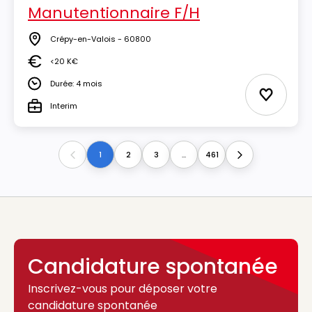
Manutentionnaire F/H
Crépy-en-Valois - 60800
Lieu
<20 K€
Salaire
Durée: 4 mois
Durée
Ajouter 
Interim
Type
1
2
3
...
461
Previous
Next
Candidature spontanée
Inscrivez-vous pour déposer votre
candidature spontanée