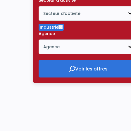
Secteur d'activité
Secteur d'activité
Icône ouvrir la liste déroulante
Industrie
Supprimer le critère Industrie
Agence
Agence
Icône ouvrir la liste déroulante
Voir les offres
Voir les offres