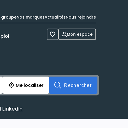
e groupe
Nos marques
Actualités
Nous rejoindre
Mon espace
ploi
Voir les favoris
cherche avant soumission du formulaire. Vous pouvez de 
Me localiser
Rechercher
 Linkedin
 avec votre profil Linkedin