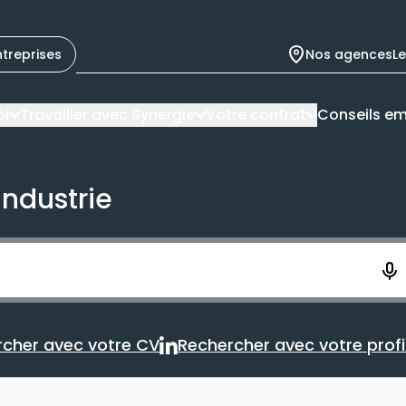
ntreprises
Nos agences
L
oi
Travailler avec Synergie
Votre contrat
Conseils em
industrie
ement. Vous aurez 10 secondes pour enregistrer votre re
cher avec votre CV
Rechercher avec votre profil
Rechercher avec votre CV
Rechercher