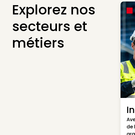
Explorez nos
secteurs et
métiers
I
Ave
de 
gra