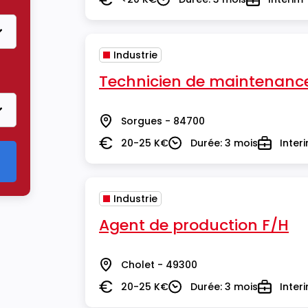
Salaire
Durée
Type
Industrie
Technicien de maintenance 
Sorgues - 84700
Lieu
20-25 K€
Durée: 3 mois
Inter
Salaire
Durée
Type
Industrie
Agent de production F/H
Cholet - 49300
Lieu
20-25 K€
Durée: 3 mois
Inter
Salaire
Durée
Type