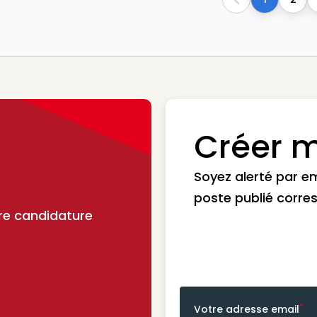
Previous
Créer m
Soyez alerté par e
poste publié corre
re candidature
*
Votre adresse email