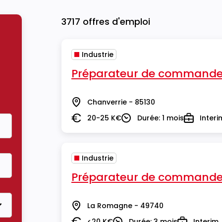
3717 offres d'emploi
Industrie
Préparateur de commande
Chanverrie - 85130
Lieu
20-25 K€
Durée: 1 mois
Interi
Salaire
Durée
Type
Industrie
Préparateur de commande
La Romagne - 49740
Lieu
<20 K€
Durée: 3 mois
Interim