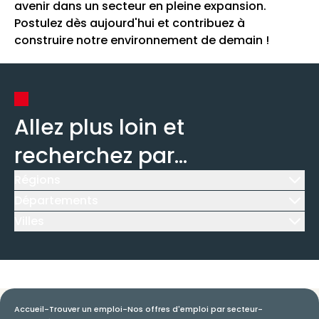
avenir dans un secteur en pleine expansion.
Postulez dès aujourd'hui et contribuez à
construire notre environnement de demain !
Allez plus loin et
recherchez par...
Régions
Icône d'illustration
Départements
Icône d'illustration
Villes
Icône d'illustration
Accueil
-
Trouver un emploi
-
Nos offres d'emploi par secteur
-