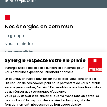
Offres d'emploi en BTP
Nos énergies en commun
Le groupe
Nous rejoindre
Nos actualités
Nous contacter
Linkedin
Synergie
Instagram
TikTok
Youtube
Trouver un emploi
Icône d'illustration
Candidats
Icône d'illustration