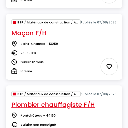
Type
BTP / Matériaux de construction / Architecture
Publiée le 07/08/2026
Maçon F/H
Saint-Chamas - 13250
Lieu
25-30 K€
Salaire
Durée: 12 mois
Durée
Ajouter 
Interim
Type
BTP / Matériaux de construction / Architecture
Publiée le 07/08/2026
Plombier chauffagiste F/H
Pontchâteau - 44160
Lieu
Salaire non renseigné
Salaire