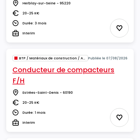
Herblay-sur-Seine - 95220
Lieu
20-25 K€
Salaire
Durée: 3 mois
Durée
Ajouter 
Interim
Type
BTP / Matériaux de construction / Architecture
Publiée le 07/08/2026
Conducteur de compacteurs
F/H
Estrées-Saint-Denis - 60190
Lieu
20-25 K€
Salaire
Durée: 1 mois
Durée
Ajouter 
Interim
Type