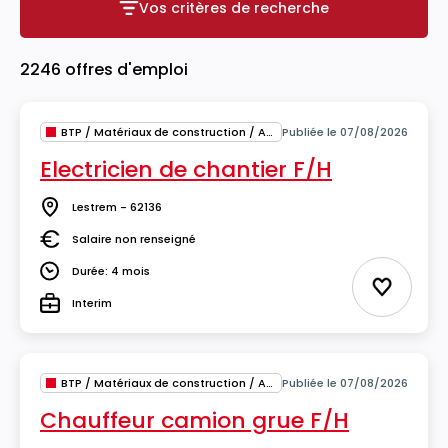
Vos critères de recherche
Vos critères de recherche
2246 offres d'emploi
BTP / Matériaux de construction / Architecture
Publiée le 07/08/2026
Electricien de chantier F/H
Lestrem - 62136
Lieu
Salaire non renseigné
Salaire
Durée: 4 mois
Durée
Ajouter 
Interim
Type
BTP / Matériaux de construction / Architecture
Publiée le 07/08/2026
Chauffeur camion grue F/H