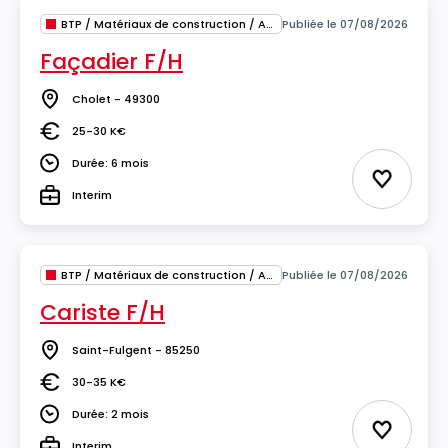
BTP / Matériaux de construction / Architecture
Publiée le 07/08/2026
Façadier F/H
Cholet - 49300
Lieu
25-30 K€
Salaire
Durée: 6 mois
Durée
Ajouter 
Interim
Type
BTP / Matériaux de construction / Architecture
Publiée le 07/08/2026
Cariste F/H
Saint-Fulgent - 85250
Lieu
30-35 K€
Salaire
Durée: 2 mois
Durée
Ajouter 
Interim