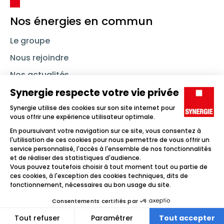
Nos énergies en commun
Le groupe
Nous rejoindre
Nos actualités
Nous contacter
Linkedin
Synergie
Instagram
TikTok
Youtube
Trouver un emploi
Icône d'illustration
Candidats
Icône d'illustration
Entreprises
Icône d'illustration
Nos agences
Icône d'illustration