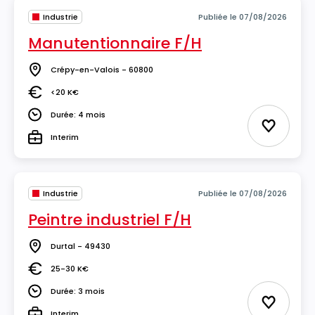
Industrie
Publiée le 07/08/2026
Manutentionnaire F/H
Crépy-en-Valois - 60800
Lieu
<20 K€
Salaire
Durée: 4 mois
Durée
Ajouter 
Interim
Type
Industrie
Publiée le 07/08/2026
Peintre industriel F/H
Durtal - 49430
Lieu
25-30 K€
Salaire
Durée: 3 mois
Durée
Ajouter 
Interim