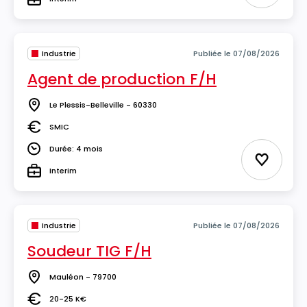
Type
Industrie
Publiée le 07/08/2026
Agent de production F/H
Le Plessis-Belleville - 60330
Lieu
SMIC
Salaire
Durée: 4 mois
Durée
Ajouter 
Interim
Type
Industrie
Publiée le 07/08/2026
Soudeur TIG F/H
Mauléon - 79700
Lieu
20-25 K€
Salaire