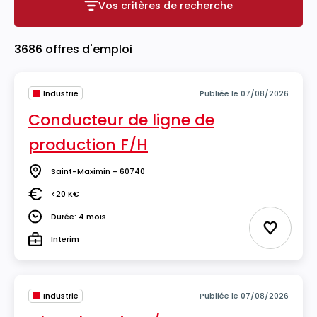
Vos critères de recherche
Vos critères de recherche
3686 offres d'emploi
Industrie
Publiée le 07/08/2026
Conducteur de ligne de
production F/H
Saint-Maximin - 60740
Lieu
<20 K€
Salaire
Durée: 4 mois
Durée
Ajouter 
Interim
Type
Industrie
Publiée le 07/08/2026