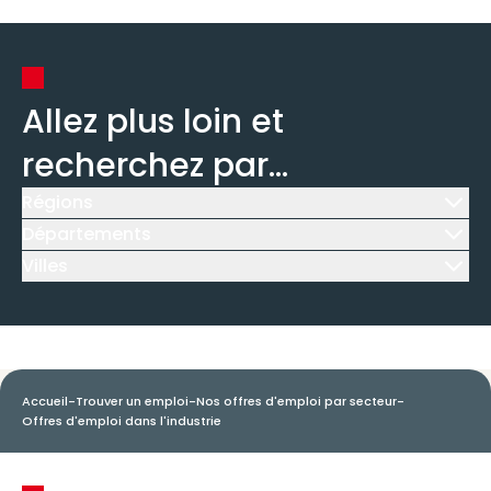
Allez plus loin et
recherchez par...
Régions
Icône d'illustration
Départements
Icône d'illustration
Villes
Icône d'illustration
Accueil
-
Trouver un emploi
-
Nos offres d'emploi par secteur
-
Offres d'emploi dans l'industrie