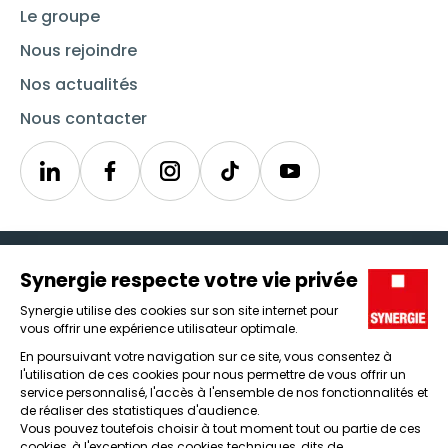
Le groupe
Nous rejoindre
Nos actualités
Nous contacter
Linkedin
Synergie
Instagram
TikTok
Youtube
Trouver un emploi
Icône d'illustration
Candidats
Icône d'illustration
Entreprises
Icône d'illustration
Nos agences
Icône d'illustration
Conditions générales d'utilisation et mentions légales
Protection des données