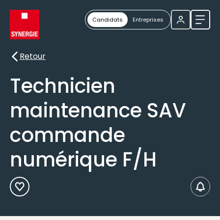
Candidats
Entreprises
Ouvri
Retour
Retour
Technicien
maintenance SAV
commande
numérique F/H
Ajouter aux Favoris
Créer