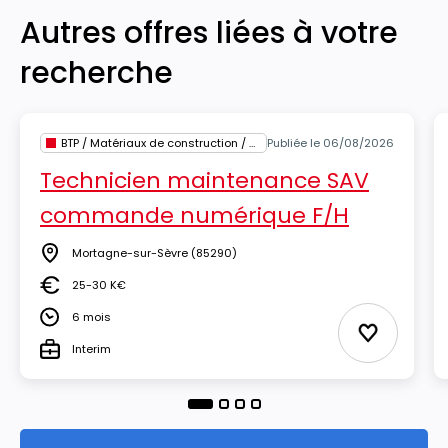
Autres offres liées à votre
recherche
BTP / Matériaux de construction / Architecture
Publiée le 06/08/2026
Technicien maintenance SAV
commande numérique F/H
Mortagne-sur-Sèvre
(85290)
Lieu
25-30 K€
Salaire
6 mois
Durée
Ajouter au
Interim
Type