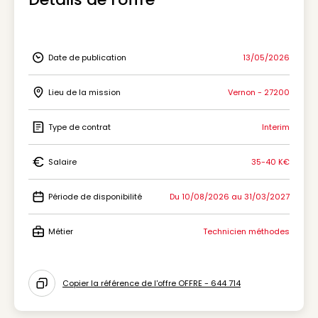
Date de publication
13/05/2026
Icon Date de publication
Lieu de la mission
Vernon - 27200
Icon Lieu de la mission
Type de contrat
Interim
Icon Type de contrat
Salaire
35-40 K€
Icon Salaire
Période de disponibilité
Du 10/08/2026 au 31/03/2027
Icon Période de disponibilité
Métier
Technicien méthodes
Icon Métier
Copier la référence de l'offre OFFRE - 644 714
Icon copy to clipboard