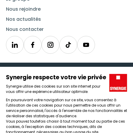
Nous rejoindre
Nos actualités
Nous contacter
Linkedin
Synergie
Instagram
TikTok
Youtube
Trouver un emploi
Icône d'illustration
Candidats
Icône d'illustration
Entreprises
Icône d'illustration
Nos agences
Icône d'illustration
Conditions générales d'utilisation et mentions légales
Protection des données
Lanceur d'alertes