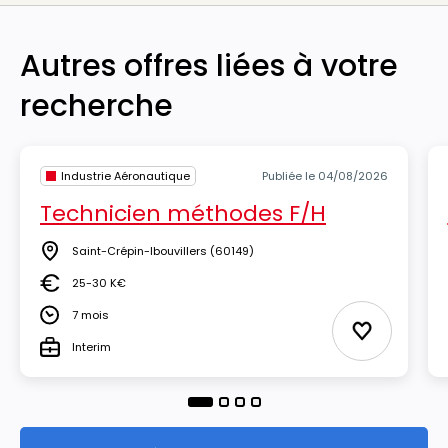
Autres offres liées à votre
recherche
Industrie Aéronautique
Publiée le 04/08/2026
Technicien méthodes F/H
Saint-Crépin-Ibouvillers
(60149)
Lieu
25-30 K€
Salaire
7 mois
Durée
Ajouter aux
Interim
Type