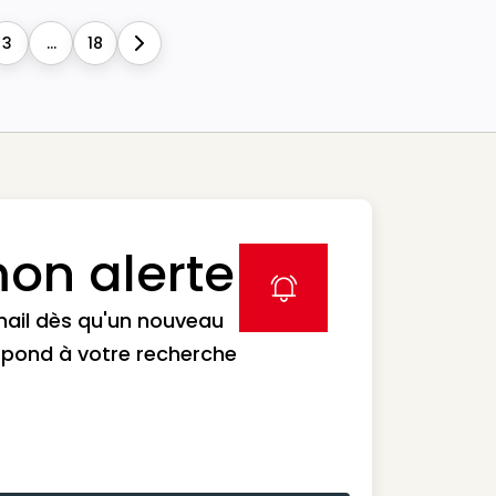
3
...
18
Next
on alerte
label icon
mail dès qu'un nouveau
spond à votre recherche