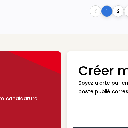
1
2
Previous
Créer m
Soyez alerté par e
poste publié corre
re candidature