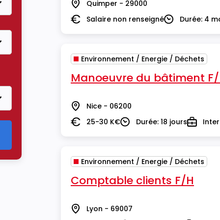
Quimper - 29000
Lieu
Salaire non renseigné
Durée: 4 m
Salaire
Durée
Environnement / Energie / Déchets
er le critère Environnement / Energie / Déchets
Manoeuvre du bâtiment F
Nice - 06200
Lieu
25-30 K€
Durée: 18 jours
Inte
Salaire
Durée
Type
Environnement / Energie / Déchets
Comptable clients F/H
Lyon - 69007
Lieu