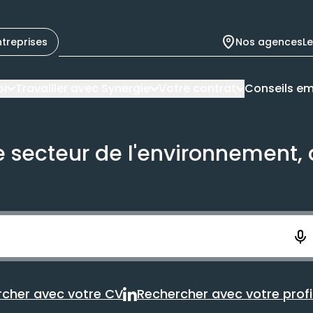
ntreprises
Nos agences
L
oi
Travailler avec Synergie
Votre contrat
Conseils em
e secteur de l'environnement, 
ement. Vous aurez 10 secondes pour enregistrer votre re
cher avec votre CV
Rechercher avec votre profil
Rechercher avec votre CV
Rechercher