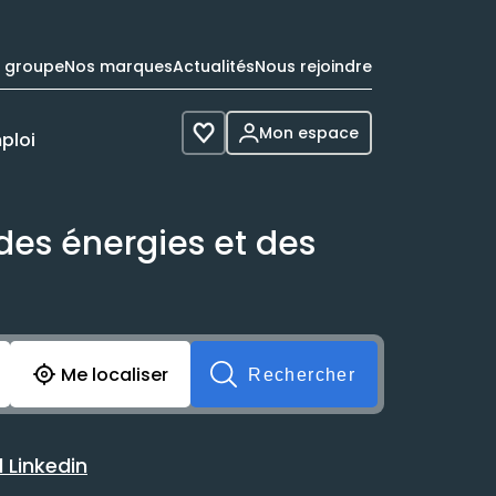
e groupe
Nos marques
Actualités
Nous rejoindre
Mon espace
ploi
Voir les favoris
des énergies et des
cherche avant soumission du formulaire. Vous pouvez de 
Me localiser
Rechercher
 Linkedin
 avec votre profil Linkedin