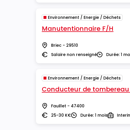
Environnement / Energie / Déchets
Manutentionnaire F/H
Briec - 29510
Lieu
Salaire non renseigné
Durée: 1 mo
Salaire
Durée
Environnement / Energie / Déchets
Conducteur de tombereau
Fauillet - 47400
Lieu
25-30 K€
Durée: 1 mois
Interi
Salaire
Durée
Type