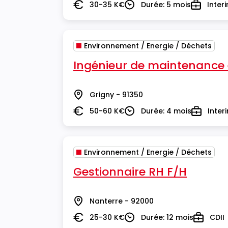
30-35 K€
Durée: 5 mois
Inter
Salaire
Durée
Type
Environnement / Energie / Déchets
Ingénieur de maintenance 
Grigny - 91350
Lieu
50-60 K€
Durée: 4 mois
Inter
Salaire
Durée
Type
Environnement / Energie / Déchets
Gestionnaire RH F/H
Nanterre - 92000
Lieu
25-30 K€
Durée: 12 mois
CDII
Salaire
Durée
Type