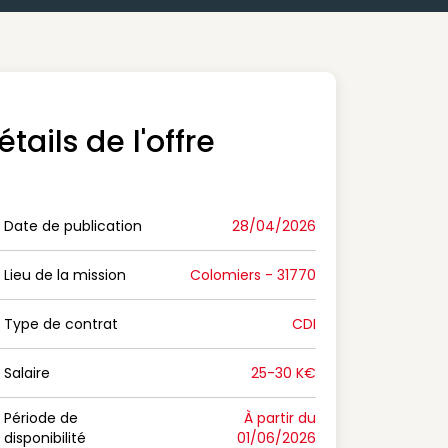
étails de l'offre
Date de publication
28/04/2026
n Date de publication
Lieu de la mission
Colomiers - 31770
n Lieu de la mission
Type de contrat
CDI
on Type de contrat
Salaire
25-30 K€
n Salaire
Période de
À partir du
disponibilité
01/06/2026