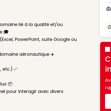
Ico
Ico
maine lié à la qualité et/ou
ve 🎓
I
 (Excel, PowerPoint, suite Google ou
 domaine aéronautique ✈️
C
i
, etc.) ✅
Av
plus 📦
ra
nel pour interagir avec divers