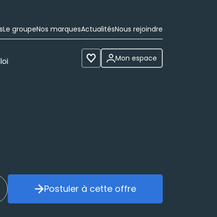
s
Le groupe
Nos marques
Actualités
Nous rejoindre
Mon espace
loi
Voir les favoris
Postuler à cette offre
réer mon alerte
Postuler à cette offre