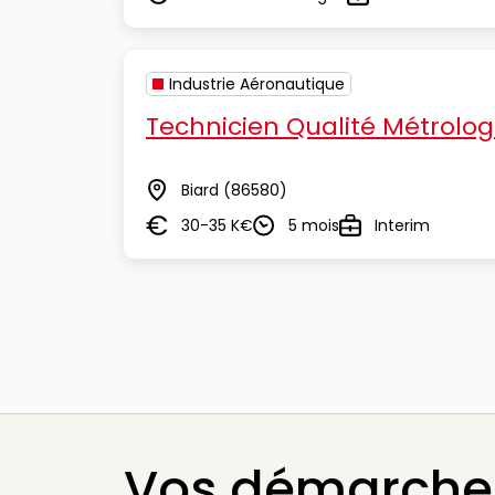
Salaire
Type
Industrie Aéronautique
Technicien Qualité Métrolog
Biard
(86580)
Lieu
30-35 K€
5 mois
Interim
Salaire
Durée
Type
Vos démarches