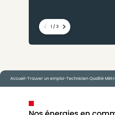
1
/
3
Previous
Next
Accueil
-
Trouver un emploi
-
Technicien Qualité Métr
Nos énergies en com