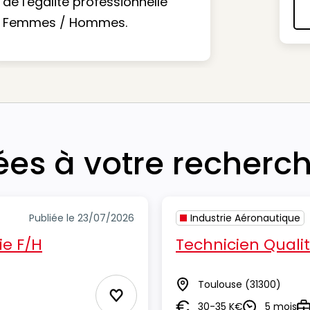
de l'égalité professionnelle
Femmes / Hommes.
iées à votre recherc
Publiée le 23/07/2026
Industrie Aéronautique
ie F/H
Technicien Quali
Toulouse
(31300)
Lieu
Ajouter aux Favoris
30-35 K€
5 mois