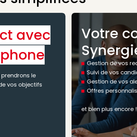
Votre c
ct avec
Bénéfic
Synergi
éphone
experti
Gestion de vos re
conseil
Suivi de vos cand
 prendrons le
Gestion de vos al
e vos objectifs
Offres personnali
Nous vous accomp
votre recherche, en
et bien plus encore !
mesure pour maxim
atteindre vos objec