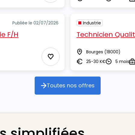
Salaire
Durée
Ty
Publiée le 02/07/2026
Industrie
ie F/H
Technicien Quali
Bourges
(18000)
Lieu
Ajouter aux Favoris
25-30 K€
5 mois
Salaire
Durée
Ty
Toutes nos offres
Toutes nos offres
 simplifiées