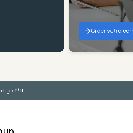
Créer votre co
Cr
ologie F/H
mun