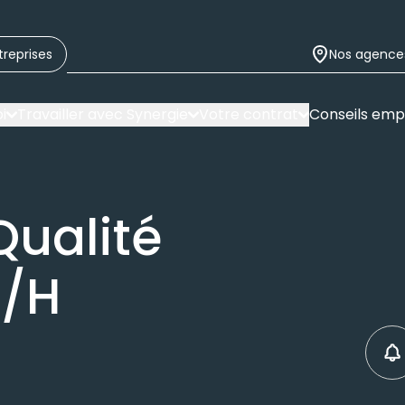
treprises
Nos agence
i
Travailler avec Synergie
Votre contrat
Conseils emp
Qualité
F/H
C