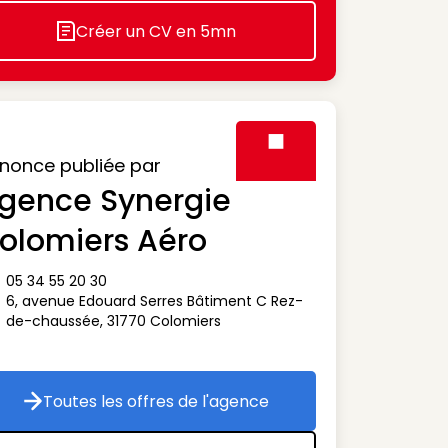
Créer un CV en 5mn
Icon decorative
nonce publiée par
gence Synergie
Visuel générique des agen
olomiers Aéro
05 34 55 20 30
ône téléphone
6, avenue Edouard Serres Bâtiment C Rez-
ône adresse
de-chaussée
,
31770
Colomiers
Toutes les offres de l'agence
Toutes les offres de l'agence