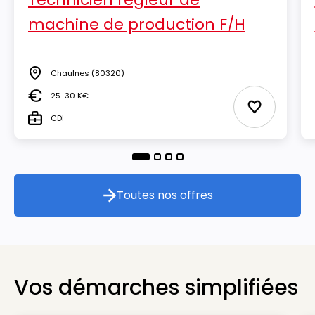
machine de production F/H
Chaulnes
(80320)
Lieu
25-30 K€
Salaire
Ajouter aux
CDI
Type
Toutes nos offres
Toutes nos offres
Vos démarches simplifiées