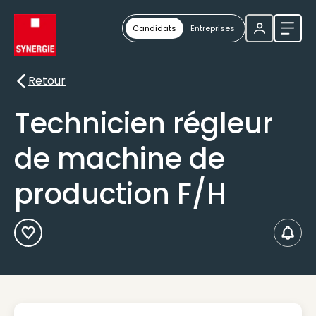
Candidats
Entreprises
Ouvri
Retour
Retour
Technicien régleur
de machine de
production F/H
Ajouter aux Favoris
Créer