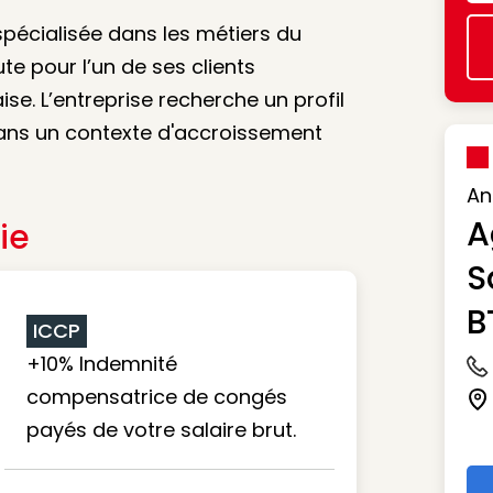
spécialisée dans les métiers du
te pour l’un de ses clients
se. L’entreprise recherche un profil
dans un contexte d'accroissement
An
A
ie
S
B
ICCP
+10% Indemnité
Ic
compensatrice de congés
Ic
payés de votre salaire brut.