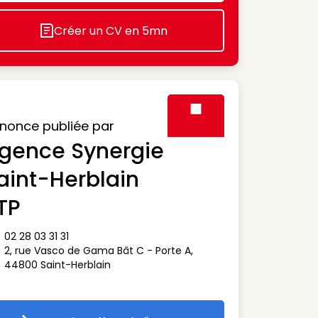
Créer un CV en 5mn
Icon decorative
nonce publiée par
gence Synergie
Visuel générique des agen
aint-Herblain
TP
02 28 03 31 31
ône téléphone
2, rue Vasco de Gama Bât C - Porte A
,
ône adresse
44800
Saint-Herblain