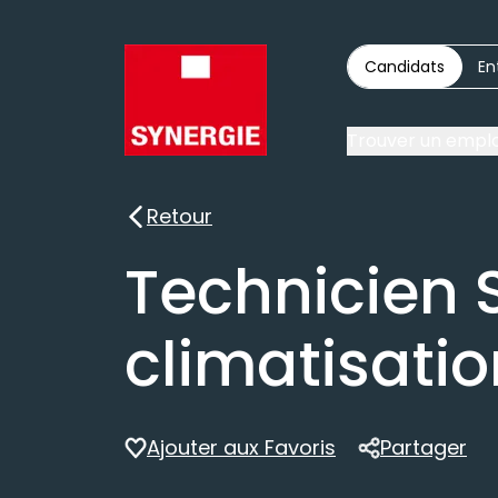
Candidats
En
Trouver un emplo
Retour
Retour
Technicien 
climatisatio
Ajouter aux Favoris
Partager
Partager