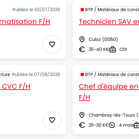
Publiée le 03/07/2026
BTP / Matériaux de const
imatisation F/H
Technicien SAV en
Culoz
(01350)
Lieu
Ajouter aux Favoris
35-40 K€
CDI
Salaire
Type
cture
Publiée le 07/08/2026
BTP / Matériaux de const
 CVC F/H
Chef d'équipe en
F/H
Chambray-lès-Tours
(
Lieu
Ajouter aux Favoris
25-30 K€
4 mois
Salaire
Durée
T