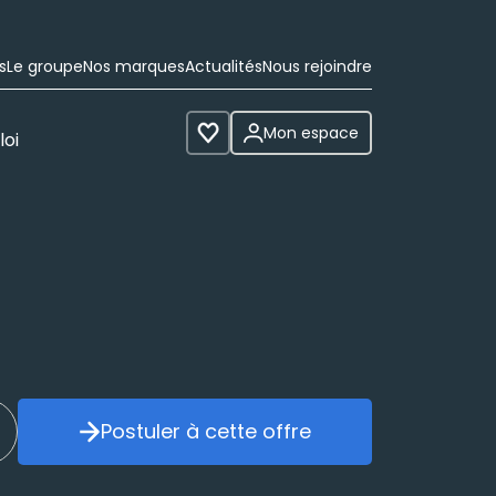
s
Le groupe
Nos marques
Actualités
Nous rejoindre
Mon espace
loi
Voir les favoris
Postuler à cette offre
réer mon alerte
Postuler à cette offre