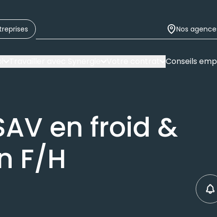
treprises
Nos agence
i
Travailler avec Synergie
Votre contrat
Conseils emp
SAV en froid &
n F/H
C