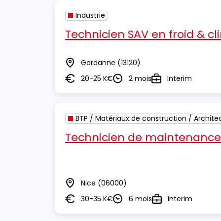
Industrie
Technicien SAV en froid & cl
Gardanne
(13120)
Lieu
20-25 K€
2 mois
Interim
Salaire
Durée
Type
BTP / Matériaux de construction / Archite
Technicien de maintenance
Nice
(06000)
Lieu
30-35 K€
6 mois
Interim
Salaire
Durée
Type