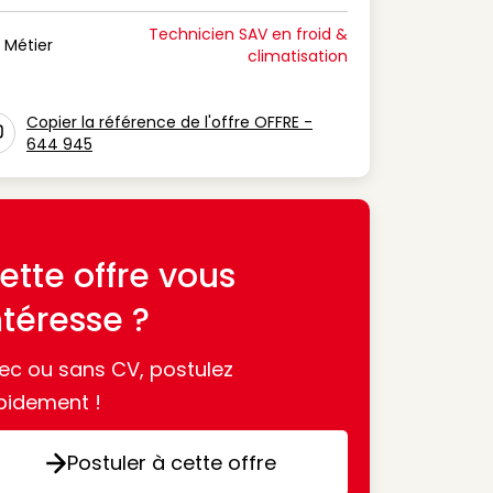
n Période de disponibilité
Technicien SAV en froid &
Métier
climatisation
n Métier
Copier la référence de l'offre OFFRE -
644 945
con copy to clipboard
ette offre vous
ntéresse ?
ec ou sans CV, postulez
pidement !
Postuler à cette offre
Postuler à cette offre