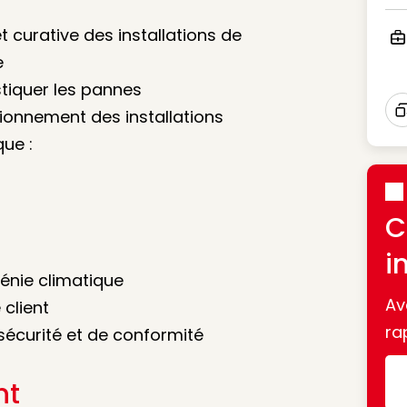
Ico
 curative des installations de
Ico
e
tiquer les pannes
tionnement des installations
I
que :
C
i
génie climatique
Av
 client
ra
écurité et de conformité
nt