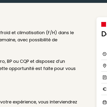
D
roid et climatisation (F/H) dans le
emaine, avec possibilité de
Ico
ro, BP ou CQP et disposez d’un
ette opportunité est faite pour vous
Ico
Ic
Ico
 votre expérience, vous interviendrez