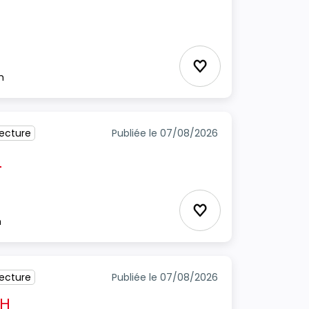
cture
Ajouter aux favori
m
tecture
Publiée le 07/08/2026
H
Ajouter aux favori
m
tecture
Publiée le 07/08/2026
/H