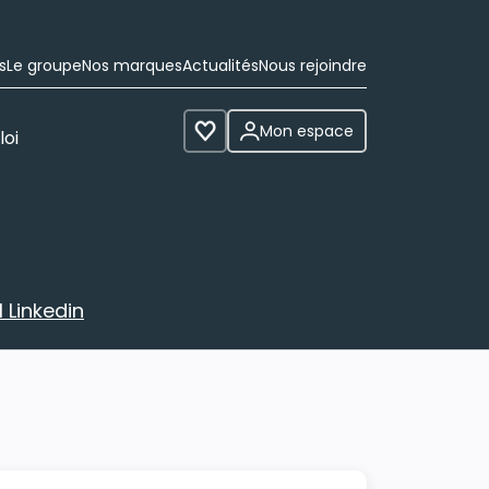
s
Le groupe
Nos marques
Actualités
Nous rejoindre
Mon espace
loi
Voir les favoris
 Linkedin
avec votre profil Linkedin