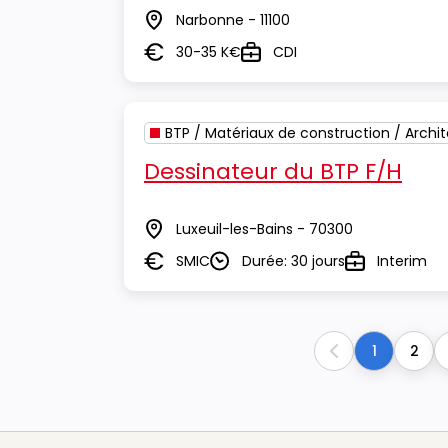
Narbonne - 11100
Lieu
30-35 K€
CDI
Salaire
Type
BTP / Matériaux de construction / Archi
Dessinateur du BTP F/H
Luxeuil-les-Bains - 70300
Lieu
SMIC
Durée: 30 jours
Interim
Salaire
Durée
Type
1
2
Previous