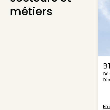
métiers
B
Déc
l’é
En 