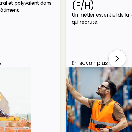
(F/H)
ral et polyvalent dans
bâtiment.
Un métier essentiel de la l
qui recrute.
Next
s
En savoir plus