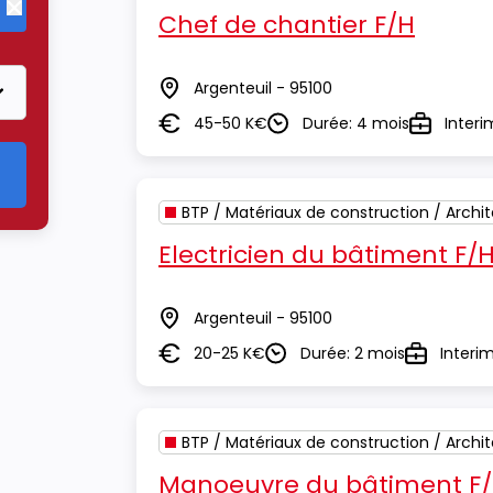
Chef de chantier F/H
Supprimer le critère BTP / Matériaux de construction / Archite
Argenteuil - 95100
Lieu
45-50 K€
Durée: 4 mois
Interi
Salaire
Durée
Type
BTP / Matériaux de construction / Archi
Electricien du bâtiment F/
Argenteuil - 95100
Lieu
20-25 K€
Durée: 2 mois
Interi
Salaire
Durée
Type
BTP / Matériaux de construction / Archi
Manoeuvre du bâtiment F