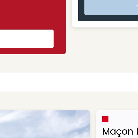
s
Maçon 