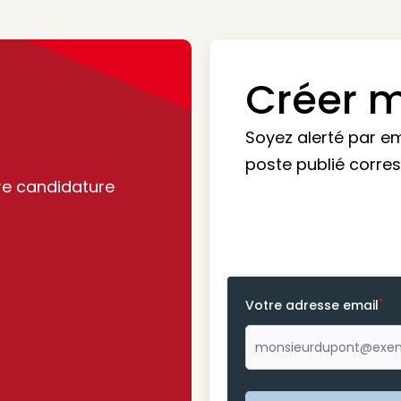
Créer m
Soyez alerté par e
poste publié corre
re candidature
*
Votre adresse email