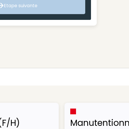
Etape suivante
Etape suivante
(F/H)
Manutentionn