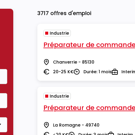
3717 offres d'emploi
Industrie
Préparateur de commande
Chanverrie - 85130
Lieu
20-25 K€
Durée: 1 mois
Interi
Salaire
Durée
Type
Industrie
Préparateur de commande
La Romagne - 49740
Lieu
<20 K€
Durée: 3 mois
Interim