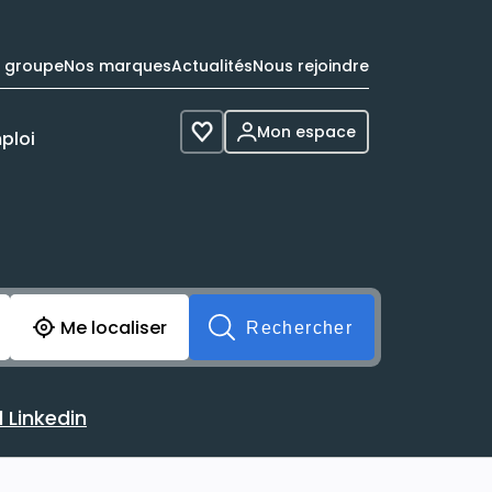
e groupe
Nos marques
Actualités
Nous rejoindre
Mon espace
ploi
Voir les favoris
cherche avant soumission du formulaire. Vous pouvez de 
Me localiser
Rechercher
 Linkedin
 avec votre profil Linkedin