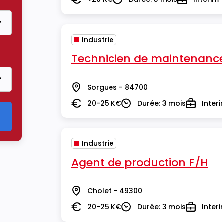
Salaire
Durée
Type
Industrie
Technicien de maintenance 
Sorgues - 84700
Lieu
20-25 K€
Durée: 3 mois
Inter
Salaire
Durée
Type
Industrie
Agent de production F/H
Cholet - 49300
Lieu
20-25 K€
Durée: 3 mois
Inter
Salaire
Durée
Type