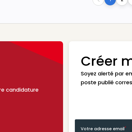
Previous
Créer m
Soyez alerté par e
poste publié corre
re candidature
*
Votre adresse email