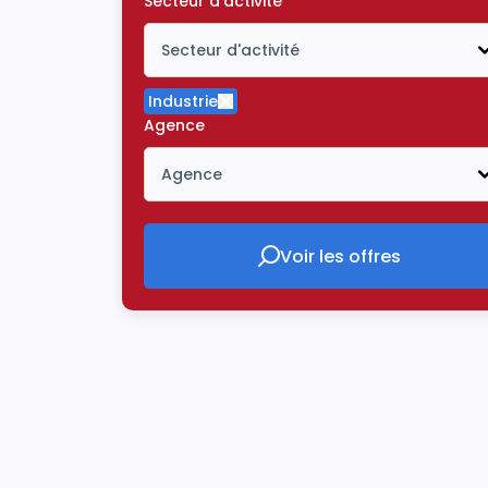
Secteur d'activité
Secteur d'activité
Icône ouvrir la liste déroulante
Industrie
Supprimer le critère Industrie
Agence
Agence
Icône ouvrir la liste déroulante
Voir les offres
Voir les offres