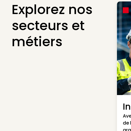
Explorez nos
secteurs et
métiers
I
Ave
de 
gra