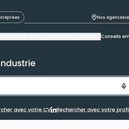
ntreprises
Nos agences
L
oi
Travailler avec Synergie
Votre contrat
Conseils em
industrie
ement. Vous aurez 10 secondes pour enregistrer votre re
cher avec votre CV
Rechercher avec votre profil
Rechercher avec votre CV
Rechercher