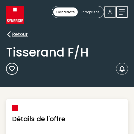
Candidats
Entreprises
Ouvri
Retour
Retour
Tisserand F/H
Ajouter aux Favoris
Créer
Détails de l'offre