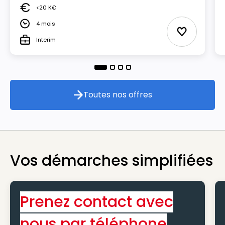
<20 K€
Salaire
4 mois
Durée
Ajouter aux
Interim
Type
Toutes nos offres
Toutes nos offres
Vos démarches simplifiées
Prenez contact avec
nous par téléphone