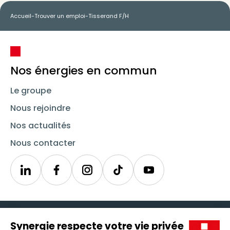
Accueil
-
Trouver un emploi
-
Tisserand F/H
Nos énergies en commun
Le groupe
Nous rejoindre
Nos actualités
Nous contacter
Linkedin
Synergie
Instagram
TikTok
Youtube
Trouver un emploi
Icône d'illustration