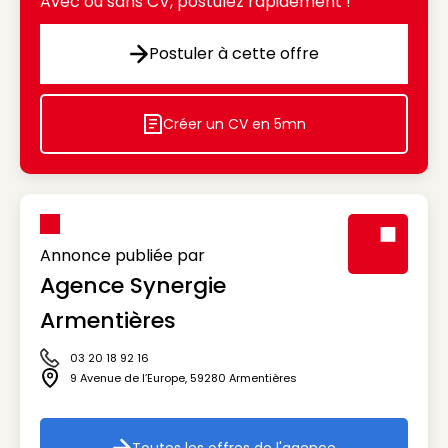
Avec ou sans CV, postulez rapidement !
Postuler à cette offre
Postuler à cette offre
Créer un CV en 5mn
Icon decorative
Annonce publiée par
Agence Synergie
Visuel génér
Armentières
03 20 18 92 16
Icône téléphone
9 Avenue de l’Europe
,
59280
Armentières
Icône adresse