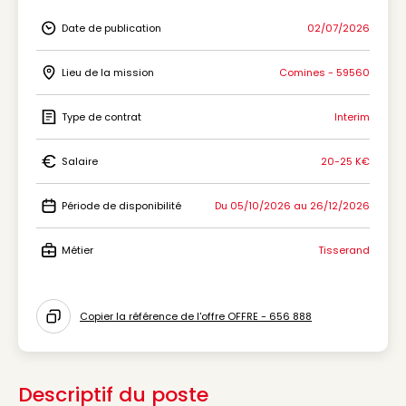
Date de publication
02/07/2026
Icon Date de publication
Lieu de la mission
Comines - 59560
Icon Lieu de la mission
Type de contrat
Interim
Icon Type de contrat
Salaire
20-25 K€
Icon Salaire
Période de disponibilité
Du 05/10/2026 au 26/12/2026
Icon Période de disponibilité
Métier
Tisserand
Icon Métier
Copier la référence de l'offre OFFRE - 656 888
Icon copy to clipboard
Descriptif du poste