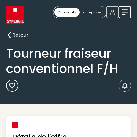
Candidats
Entreprises
Ouvri
Retour
Retour
Tourneur fraiseur
conventionnel F/H
Ajouter aux Favoris
Créer
Détails de l'offre