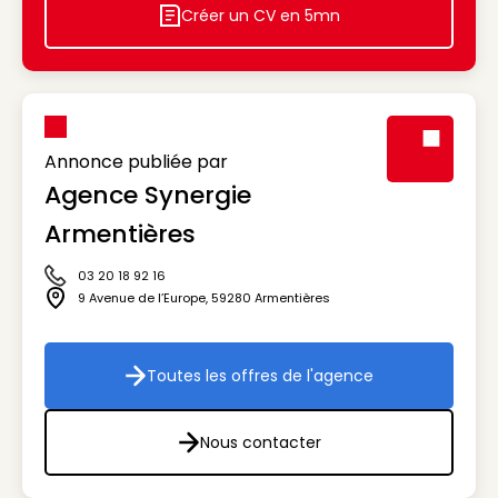
Créer un CV en 5mn
Icon decorative
Annonce publiée par
Agence Synergie
Visuel génér
Armentières
03 20 18 92 16
Icône téléphone
9 Avenue de l’Europe
,
59280
Armentières
Icône adresse
Toutes les offres de l'agence
Toutes les offres de l'agenc
Nous contacter
Nous contacter