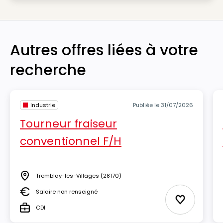
Autres offres liées à votre
recherche
Industrie
Publiée le 31/07/2026
Tourneur fraiseur
conventionnel F/H
Tremblay-les-Villages
(28170)
Lieu
Salaire non renseigné
Salaire
Ajouter aux
CDI
Type