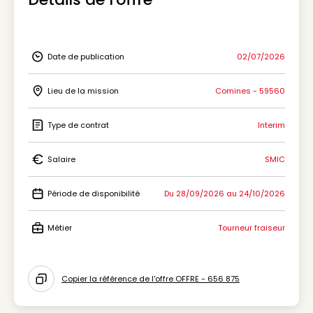
Date de publication
02/07/2026
Icon Date de publication
Lieu de la mission
Comines - 59560
Icon Lieu de la mission
Type de contrat
Interim
Icon Type de contrat
Salaire
SMIC
Icon Salaire
Période de disponibilité
Du 28/09/2026 au 24/10/2026
Icon Période de disponibilité
Métier
Tourneur fraiseur
Icon Métier
Copier la référence de l'offre OFFRE - 656 875
Icon copy to clipboard