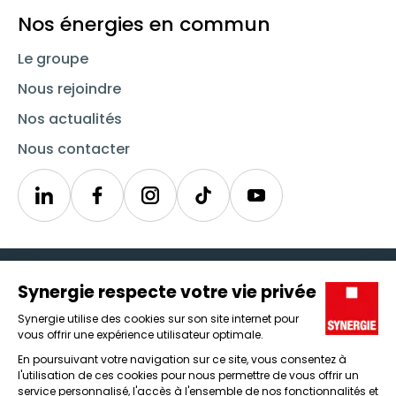
Nos énergies en commun
Le groupe
Nous rejoindre
Nos actualités
Nous contacter
Linkedin
Synergie
Instagram
TikTok
Youtube
Trouver un emploi
Icône d'illustration
Candidats
Icône d'illustration
Entreprises
Icône d'illustration
Nos agences
Icône d'illustration