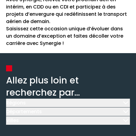
intérim, en CDD ou en CDI et participez à des
projets d’envergure qui redéfinissent le transport
aérien de demain.
Saisissez cette occasion unique d’évoluer dans
un domaine d’exception et faites décoller votre
carrière avec Synergie !
Allez plus loin et
recherchez par...
Régions
Icône d'illustration
Départements
Icône d'illustration
Villes
Icône d'illustration