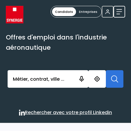
Candidats
Entreprises
Ouvri
Offres d'emploi dans l'industrie
aéronautique
Activer l’élément pour lancer l’enregistrement. Vou
Rechercher avec votre profil Linkedin
Rechercher avec votre profi