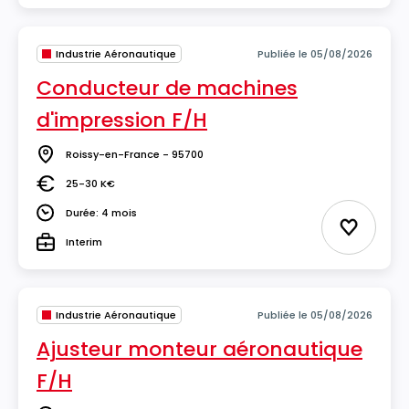
Industrie Aéronautique
Publiée le 05/08/2026
Conducteur de machines
d'impression F/H
Roissy-en-France - 95700
Lieu
25-30 K€
Salaire
Durée: 4 mois
Durée
Ajouter 
Interim
Type
Industrie Aéronautique
Publiée le 05/08/2026
Ajusteur monteur aéronautique
F/H