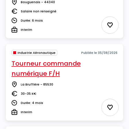
Bouguenais - 44340
Lieu
Salaire non renseigné
Salaire
Durée: 6 mois
Durée
Ajouter 
Interim
Type
Industrie Aéronautique
Publiée le 05/08/2026
Tourneur commande
numérique F/H
La Bruffière - 85530
Lieu
30-35 K€
Salaire
Durée: 4 mois
Durée
Ajouter 
Interim
Type