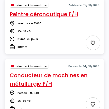
Industrie Aéronautique
Publiée le 05/08/2026
Peintre aéronautique F/H
Toulouse - 31000
Lieu
25-30 K€
Salaire
Durée: 30 jours
Durée
Ajouter 
Interim
Type
Industrie Aéronautique
Publiée le 04/08/2026
Conducteur de machines en
métallurgie F/H
Persan - 95340
Lieu
25-30 K€
Salaire
Ajouter 
CDI