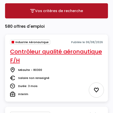
Vos critères de recherche
Vos critères de recherche
580 offres d'emploi
Industrie Aéronautique
Publiée le 06/08/2026
Contrôleur qualité aéronautique
F/H
Méaulte - 80300
Lieu
Salaire non renseigné
Salaire
Durée: 3 mois
Durée
Ajouter 
Interim
Type