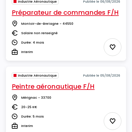
Industrie Aéronautique
Publiée le 06/08/2026
Préparateur de commandes F/H
Montoir-de-Bretagne - 44550
Lieu
Salaire non renseigné
Salaire
Durée: 4 mois
Durée
Ajouter 
Interim
Type
Industrie Aéronautique
Publiée le 05/08/2026
Peintre aéronautique F/H
Mérignac - 33700
Lieu
20-25 K€
Salaire
Durée: 5 mois
Durée
Ajouter 
Interim
Type