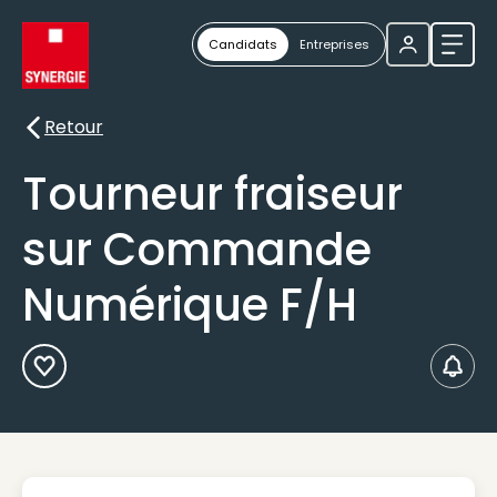
Candidats
Entreprises
Ouvri
Retour
Retour
Tourneur fraiseur
sur Commande
Numérique F/H
Ajouter aux Favoris
Créer