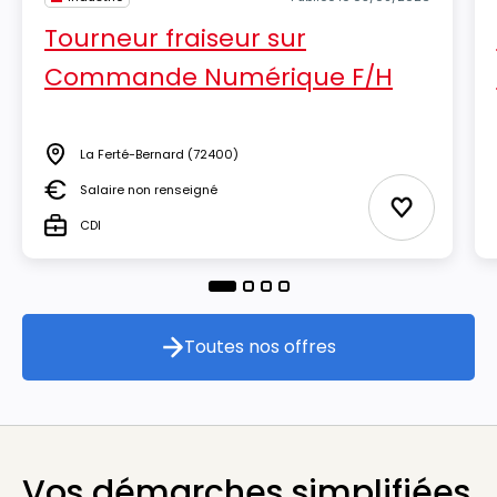
Tourneur fraiseur sur
Commande Numérique F/H
La Ferté-Bernard
(72400)
Lieu
Salaire non renseigné
Salaire
Ajouter aux
CDI
Type
Toutes nos offres
Toutes nos offres
Vos démarches simplifiées