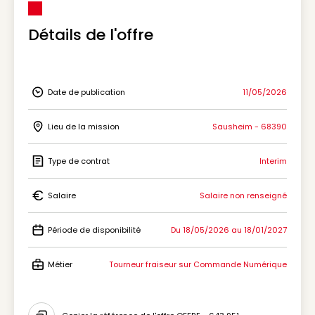
Détails de l'offre
Date de publication
11/05/2026
Icon Date de publication
Lieu de la mission
Sausheim - 68390
Icon Lieu de la mission
Type de contrat
Interim
Icon Type de contrat
Salaire
Salaire non renseigné
Icon Salaire
Période de disponibilité
Du 18/05/2026 au 18/01/2027
Icon Période de disponibilité
Métier
Tourneur fraiseur sur Commande Numérique
Icon Métier