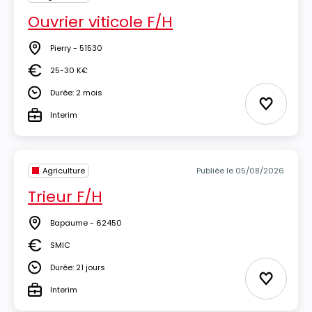
Ouvrier viticole F/H
Pierry - 51530
Lieu
25-30 K€
Salaire
Durée: 2 mois
Durée
Ajouter 
Interim
Type
Agriculture
Publiée le 05/08/2026
Trieur F/H
Bapaume - 62450
Lieu
SMIC
Salaire
Durée: 21 jours
Durée
Ajouter 
Interim
Type