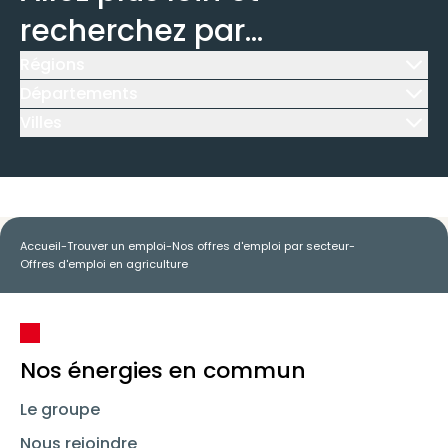
recherchez par...
Régions
Icône d'illustration
Départements
Icône d'illustration
Villes
Icône d'illustration
Accueil
-
Trouver un emploi
-
Nos offres d'emploi par secteur
-
Offres d'emploi en agriculture
Nos énergies en commun
Le groupe
Nous rejoindre