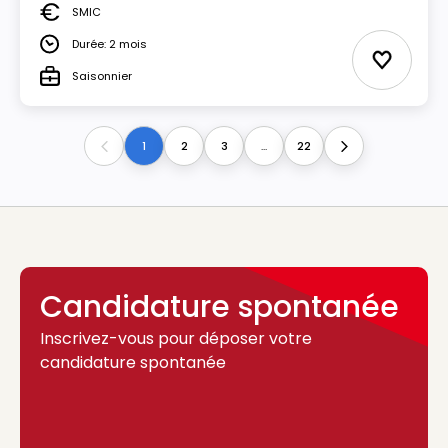
SMIC
Salaire
Durée: 2 mois
Durée
Ajouter 
Saisonnier
Type
1
2
3
...
22
Previous
Next
Candidature spontanée
Inscrivez-vous pour déposer votre
candidature spontanée