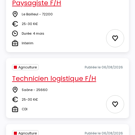
Paysagiste F/H
Le Bailleul - 72200
Lieu
25-30 K€
Salaire
Durée: 4 mois
Durée
Ajouter 
Interim
Type
Agriculture
Publiée le 06/08/2026
Technicien logistique F/H
Saône - 25660
Lieu
25-30 K€
Salaire
Ajouter 
CDI
Type
Agriculture
Publiée le 06/08/2026