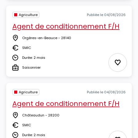
Agriculture
Publiée le 04/08/2026
Agent de conditionnement F/H
Orgères-en-Beauce - 28140
Lieu
SMIC
Salaire
Durée: 2 mois
Durée
Ajouter 
Saisonnier
Type
Agriculture
Publiée le 04/08/2026
Agent de conditionnement F/H
Châteaudun - 28200
Lieu
SMIC
Salaire
Durée: 2 mois