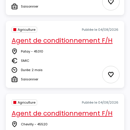
Durée
Ajouter 
Saisonnier
Type
Agriculture
Publiée le 04/08/2026
Agent de conditionnement F/H
Patay - 45310
Lieu
SMIC
Salaire
Durée: 2 mois
Durée
Ajouter 
Saisonnier
Type
Agriculture
Publiée le 04/08/2026
Agent de conditionnement F/H
Chevilly - 45520
Lieu