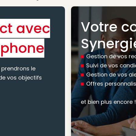
Votre c
ct avec
Bénéfic
Synergi
éphone
experti
Gestion de vos re
conseil
Suivi de vos cand
 prendrons le
Gestion de vos al
e vos objectifs
Offres personnali
Nous vous accomp
votre recherche, en
et bien plus encore !
mesure pour maxim
atteindre vos objec