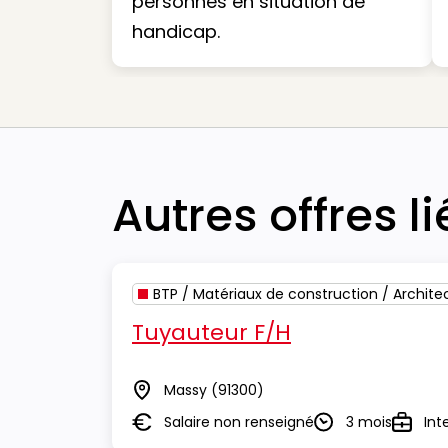
personnes en situation de
handicap.
Autres offres l
BTP / Matériaux de construction / Archite
Tuyauteur F/H
Massy
(91300)
Lieu
Salaire non renseigné
3 mois
Int
Salaire
Durée
Type