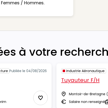
Femmes / Hommes.
iées à votre recherc
cture
Publiée le 04/08/2026
Industrie Aéronautique
Tuyauteur F/H
Montoir-de-Bretagne
(
Lieu
Ajouter aux Favoris
erim
Salaire non renseigné
Salaire
T