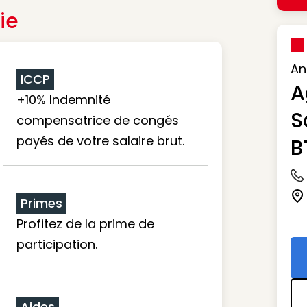
ie
An
ICCP
A
+10% Indemnité
S
compensatrice de congés
payés de votre salaire brut.
B
Ic
Primes
Ic
Profitez de la prime de
participation.
Aides