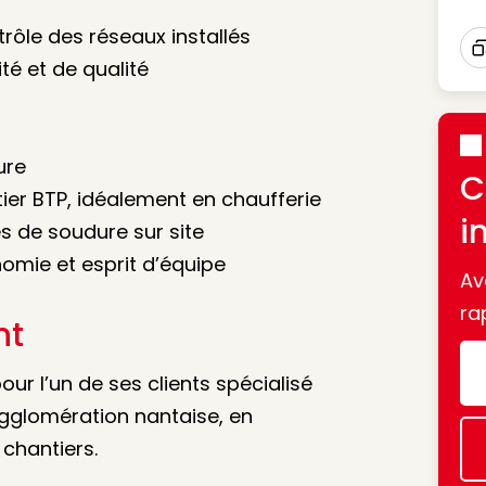
trôle des réseaux installés
té et de qualité
I
ure
C
ier BTP, idéalement en chaufferie
i
s de soudure sur site
nomie et esprit d’équipe
Av
ra
nt
our l’un de ses clients spécialisé
agglomération nantaise, en
 chantiers.