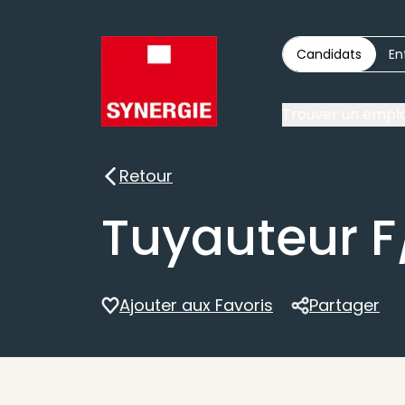
Candidats
En
Trouver un emplo
Retour
Retour
Tuyauteur F
Ajouter aux Favoris
Partager
Partager