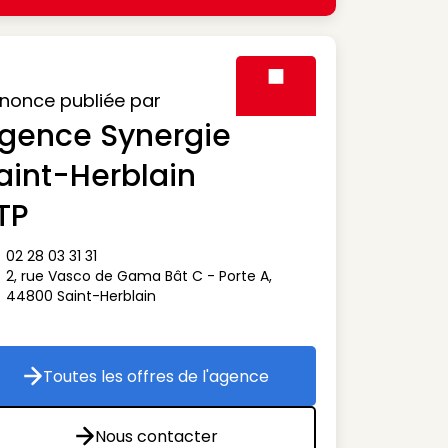
nonce publiée par
gence Synergie
Visuel générique des agen
aint-Herblain
TP
02 28 03 31 31
ône téléphone
2, rue Vasco de Gama Bât C - Porte A
,
ône adresse
44800
Saint-Herblain
Toutes les offres de l'agence
Toutes les offres de l'agence
Nous contacter