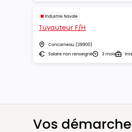
Industrie Navale
Tuyauteur F/H
Concarneau
(29900)
Lieu
Salaire non renseigné
3 mois
Int
Salaire
Durée
Type
Vos démarches