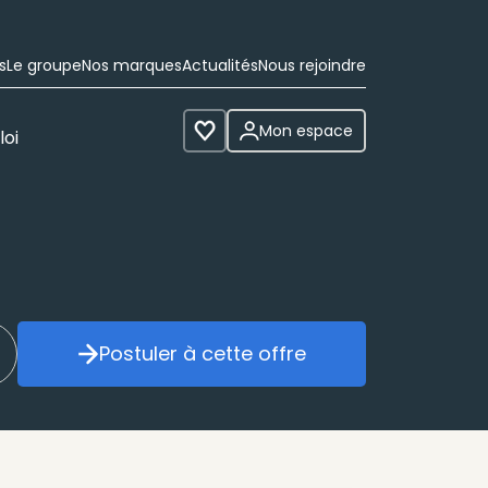
s
Le groupe
Nos marques
Actualités
Nous rejoindre
Mon espace
loi
Voir les favoris
Postuler à cette offre
réer mon alerte
Postuler à cette offre