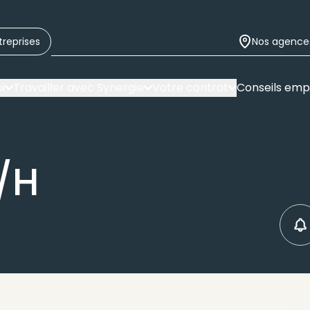
treprises
Nos agence
i
Travailler avec Synergie
Votre contrat
Conseils emp
/H
C