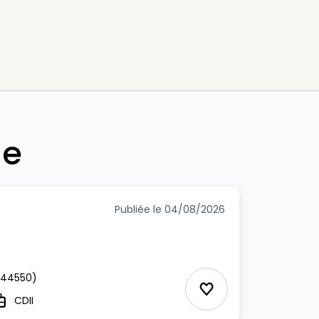
he
Publiée le 04/08/2026
44550)
Ajouter aux Favor
CDII
ype