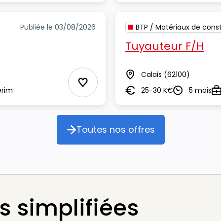
Publiée le 03/08/2026
BTP / Matériaux de const
Tuyauteur F/H
Calais
(62100)
Lieu
Ajouter aux Favoris
erim
25-30 K€
5 mois
Salaire
Durée
Ty
Toutes nos offres
Toutes nos offres
 simplifiées