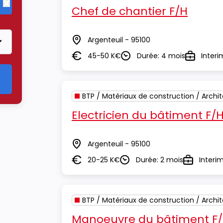
Chef de chantier F/H
Supprimer le critère BTP / Matériaux de construction / Archite
Argenteuil - 95100
Lieu
45-50 K€
Durée: 4 mois
Interi
Salaire
Durée
Type
BTP / Matériaux de construction / Archi
Electricien du bâtiment F/
Argenteuil - 95100
Lieu
20-25 K€
Durée: 2 mois
Interi
Salaire
Durée
Type
BTP / Matériaux de construction / Archi
Manoeuvre du bâtiment F