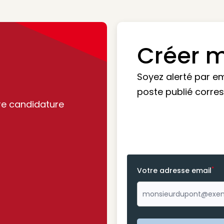
Créer m
Soyez alerté par e
poste publié corre
re candidature
*
Votre adresse email