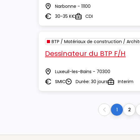
Narbonne - 11100
Lieu
30-35 K€
CDI
Salaire
Type
BTP / Matériaux de construction / Archi
Dessinateur du BTP F/H
Luxeuil-les-Bains - 70300
Lieu
SMIC
Durée: 30 jours
Interim
Salaire
Durée
Type
1
2
Previous