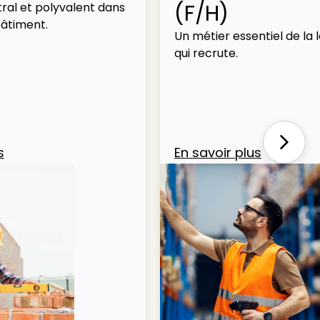
(F/H)
ral et polyvalent dans
bâtiment.
Un métier essentiel de la l
qui recrute.
Next
s
En savoir plus