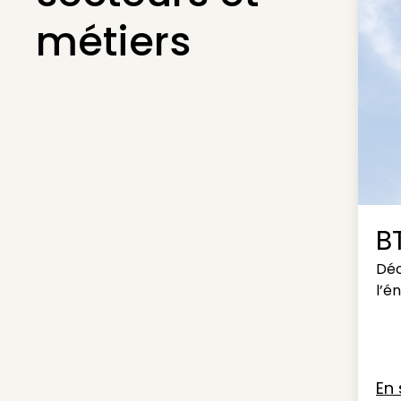
métiers
B
Déc
l’é
En 