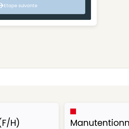
Etape suivante
Etape suivante
(F/H)
Manutentionn