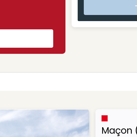
s
Maçon 