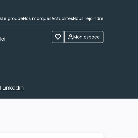
s
Le groupe
Nos marques
Actualités
Nous rejoindre
Mon espace
loi
Voir les favoris
 Linkedin
avec votre profil Linkedin