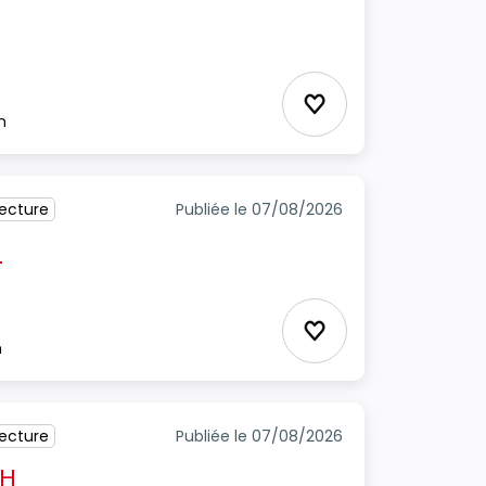
cture
Ajouter aux favori
m
tecture
Publiée le 07/08/2026
H
Ajouter aux favori
m
tecture
Publiée le 07/08/2026
/H