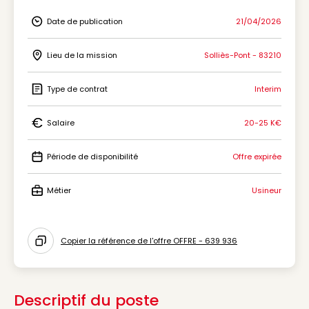
Date de publication
21/04/2026
Icon Date de publication
Lieu de la mission
Solliès-Pont - 83210
Icon Lieu de la mission
Type de contrat
Interim
Icon Type de contrat
Salaire
20-25 K€
Icon Salaire
Période de disponibilité
Offre expirée
Icon Période de disponibilité
Métier
Usineur
Icon Métier
Copier la référence de l'offre OFFRE - 639 936
Icon copy to clipboard
Descriptif du poste