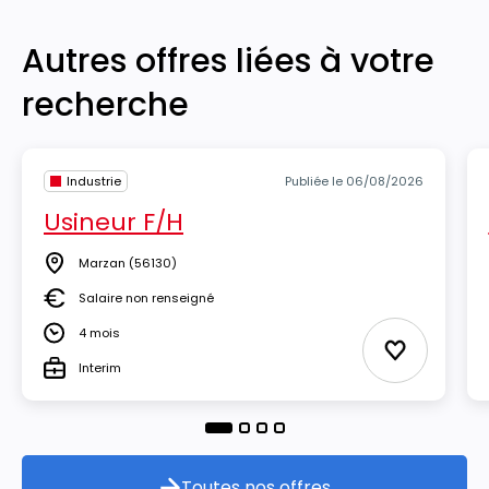
Autres offres liées à votre
recherche
Industrie
Publiée le 06/08/2026
Usineur F/H
Marzan
(56130)
Lieu
Salaire non renseigné
Salaire
4 mois
Durée
Ajouter aux
Interim
Type
Toutes nos offres