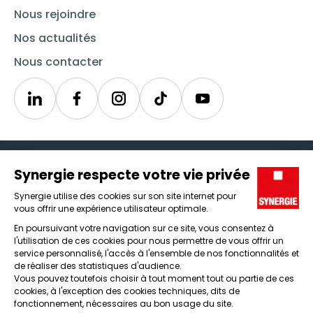
Nous rejoindre
Nos actualités
Nous contacter
Linkedin
Synergie
Instagram
TikTok
Youtube
Trouver un emploi
Icône d'illustration
Candidats
Icône d'illustration
Entreprises
Icône d'illustration
Nos agences
Icône d'illustration
Conditions générales d'utilisation et mentions légales
Protection des données
Lanceur d'alertes