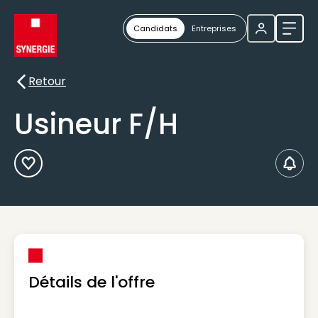
Candidats
Entreprises
Ouvri
Retour
Retour
Usineur F/H
Ajouter aux Favoris
Créer
Détails de l'offre