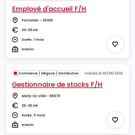
Employé d'accueil F/H
Pontarlier - 25300
Lieu
20-25 K€
Salaire
Durée: 1 mois
Durée
Ajouter 
Interim
Type
Commerce / Négoce / Distribution
Publiée le 06/08/2026
Gestionnaire de stocks F/H
Marly-la-Ville - 95670
Lieu
25-30 K€
Salaire
Durée: 4 mois
Durée
Ajouter 
Interim
Type