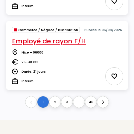
Ajouter 
Interim
Type
Commerce / Négoce / Distribution
Publiée le 06/08/2026
Employé de rayon F/H
Nice - 06000
Lieu
25-30 K€
Salaire
Durée: 21 jours
Durée
Ajouter 
Interim
Type
1
2
3
...
46
Previous
Next