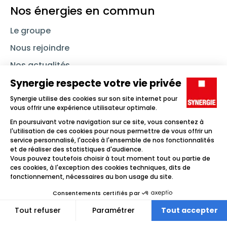
Nos énergies en commun
Le groupe
Nous rejoindre
Nos actualités
Nous contacter
Linkedin
Synergie
Instagram
TikTok
Youtube
Trouver un emploi
Icône d'illustration
Candidats
Icône d'illustration
Entreprises
Icône d'illustration
Nos agences
Icône d'illustration