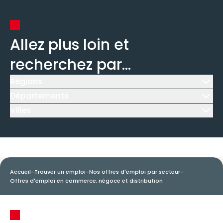
Allez plus loin et
recherchez par...
Régions
Icône d'illustration
Départements
Icône d'illustration
Villes
Icône d'illustration
Accueil
-
Trouver un emploi
-
Nos offres d'emploi par secteur
-
Offres d'emploi en commerce, négoce et distribution