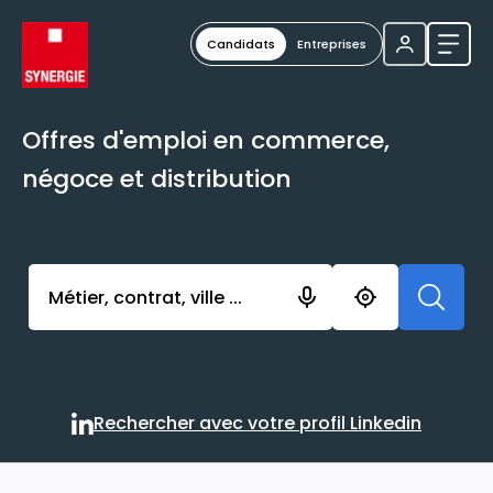
Candidats
Entreprises
Ouvri
Offres d'emploi en commerce,
négoce et distribution
Activer l’élément pour lancer l’enregistrement. Vou
Rechercher avec votre profil Linkedin
Rechercher avec votre profi