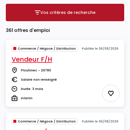
Vos critères de recherche
Vos critères de recherche
361 offres d'emploi
Commerce / Négoce / Distribution
Publiée le 06/08/2026
Vendeur F/H
Plouhinec - 29780
Lieu
Salaire non renseigné
Salaire
Durée: 3 mois
Durée
Ajouter 
Interim
Type
Commerce / Négoce / Distribution
Publiée le 06/08/2026