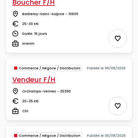
Boucher F/H
Barberey-Saint-Sulpice - 10600
Lieu
25-30 K€
Salaire
Durée: 15 jours
Durée
Ajouter 
Interim
Type
Commerce / Négoce / Distribution
Publiée le 06/08/2026
Vendeur F/H
Orchamps-Vennes - 25390
Lieu
20-25 K€
Salaire
Ajouter 
CDI
Type
Commerce / Négoce / Distribution
Publiée le 06/08/2026