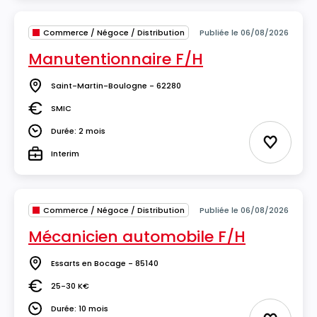
Commerce / Négoce / Distribution
Publiée le 06/08/2026
Manutentionnaire F/H
Saint-Martin-Boulogne - 62280
Lieu
SMIC
Salaire
Durée: 2 mois
Durée
Ajouter 
Interim
Type
Commerce / Négoce / Distribution
Publiée le 06/08/2026
Mécanicien automobile F/H
Essarts en Bocage - 85140
Lieu
25-30 K€
Salaire
Durée: 10 mois
Durée