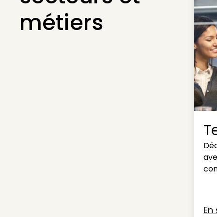
métiers
Te
Déc
ave
con
En 