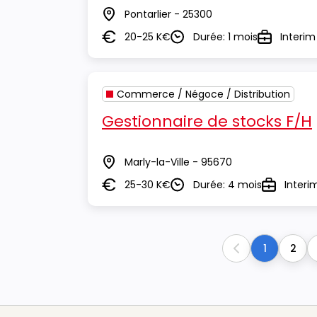
Pontarlier - 25300
Lieu
20-25 K€
Durée: 1 mois
Interim
Salaire
Durée
Type
Commerce / Négoce / Distribution
Gestionnaire de stocks F/H
Marly-la-Ville - 95670
Lieu
25-30 K€
Durée: 4 mois
Interi
Salaire
Durée
Type
1
2
Previous