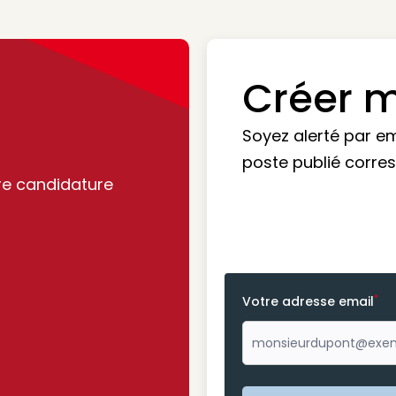
Créer m
Soyez alerté par e
poste publié corre
re candidature
*
Votre adresse email