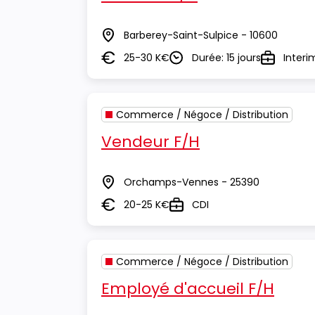
Barberey-Saint-Sulpice - 10600
Lieu
25-30 K€
Durée: 15 jours
Interi
Salaire
Durée
Type
Commerce / Négoce / Distribution
Vendeur F/H
Orchamps-Vennes - 25390
Lieu
20-25 K€
CDI
Salaire
Type
Commerce / Négoce / Distribution
Employé d'accueil F/H