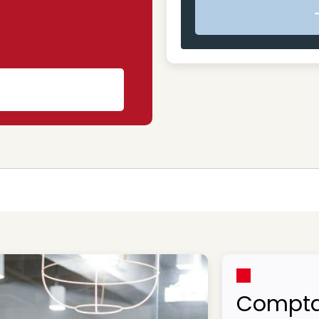
s
Compta