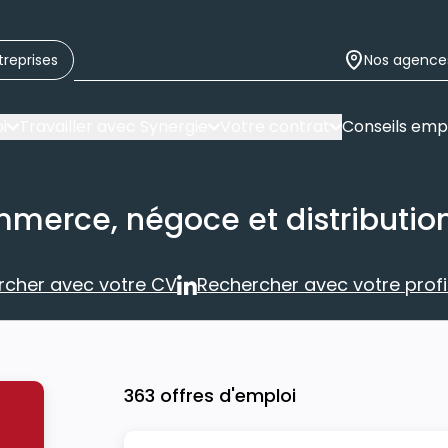
treprises
Nos agence
i
Travailler avec Synergie
Votre contrat
Conseils emp
mmerce, négoce et distributio
rcher avec votre CV
Rechercher avec votre profil
Rechercher avec votre CV
Rechercher 
363 offres d'emploi