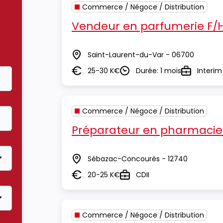
Commerce / Négoce / Distribution
Vendeur en parfumerie F/
Saint-Laurent-du-Var - 06700
Lieu
25-30 K€
Durée: 1 mois
Interim
Salaire
Durée
Type
Commerce / Négoce / Distribution
Préparateur en pharmacie
Sébazac-Concourès - 12740
Lieu
20-25 K€
CDII
Salaire
Type
Commerce / Négoce / Distribution