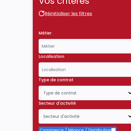
Vos critères
Réinitialiser les filtres
Réinitialiser les filtres
Métier
Localisation
Type de contrat
Type de contrat
Icône ouvrir la liste déroulante
Secteur d'activité
Secteur d'activité
Icône ouvrir la liste déroulante
Commerce / Négoce / Distribution