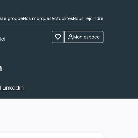
s
Le groupe
Nos marques
Actualités
Nous rejoindre
Mon espace
loi
Voir les favoris
n
 Linkedin
avec votre profil Linkedin