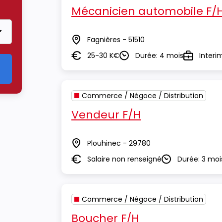
r le critère Commerce / Négoce / Distribution
Mécanicien automobile F/
Fagnières - 51510
Lieu
25-30 K€
Durée: 4 mois
Interi
Salaire
Durée
Type
Commerce / Négoce / Distribution
Vendeur F/H
Plouhinec - 29780
Lieu
Salaire non renseigné
Durée: 3 moi
Salaire
Durée
Commerce / Négoce / Distribution
Boucher F/H